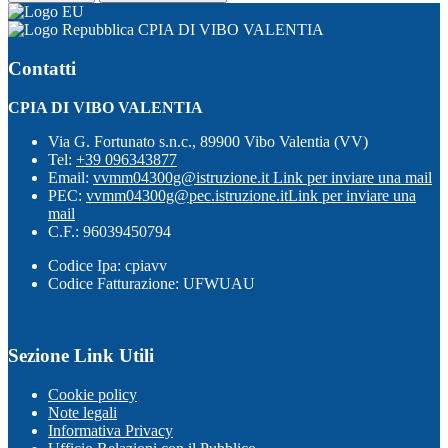
CPIA DI VIBO VALENTIA
Contatti
CPIA DI VIBO VALENTIA
Via G. Fortunato s.n.c., 89900 Vibo Valentia (VV)
Tel:
+39 096343877
Email:
vvmm04300g@istruzione.it
Link per inviare una mail
PEC:
vvmm04300g@pec.istruzione.it
Link per inviare una
mail
C.F.: 96039450794
Codice Ipa: cpiavv
Codice Fatturazione: UFWUAU
Sezione Link Utili
Cookie policy
Note legali
Informativa Privacy