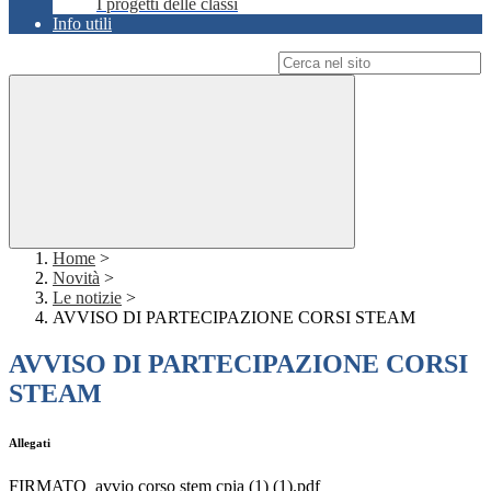
I progetti delle classi
Info utili
Campo di ricerca per le pagine del sito
Home
>
Novità
>
Le notizie
>
AVVISO DI PARTECIPAZIONE CORSI STEAM
AVVISO DI PARTECIPAZIONE CORSI
STEAM
Allegati
FIRMATO_avvio corso stem cpia (1) (1).pdf