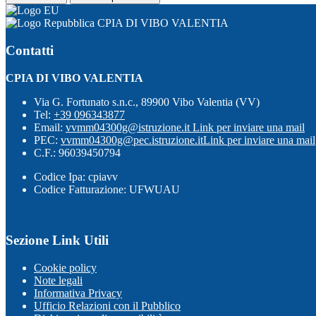
CPIA DI VIBO VALENTIA
Contatti
CPIA DI VIBO VALENTIA
Via G. Fortunato s.n.c., 89900 Vibo Valentia (VV)
Tel:
+39 096343877
Email:
vvmm04300g@istruzione.it
Link per inviare una mail
PEC:
vvmm04300g@pec.istruzione.it
Link per inviare una mail
C.F.: 96039450794
Codice Ipa: cpiavv
Codice Fatturazione: UFWUAU
Sezione Link Utili
Cookie policy
Note legali
Informativa Privacy
Ufficio Relazioni con il Pubblico