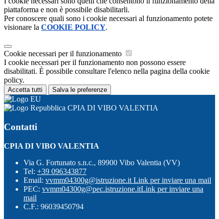
I cookie necessari sono quelli che consentono il funzionamento della
piattaforma e non è possibile disabilitarli.
Per conoscere quali sono i cookie necessari al funzionamento potete
visionare la
COOKIE POLICY
.
Cookie necessari per il funzionamento
I cookie necessari per il funzionamento non possono essere
disabilitati. È possibile consultare l'elenco nella pagina della cookie
policy.
Accetta tutti
Salva le preferenze
CPIA DI VIBO VALENTIA
Contatti
CPIA DI VIBO VALENTIA
Via G. Fortunato s.n.c., 89900 Vibo Valentia (VV)
Tel:
+39 096343877
Email:
vvmm04300g@istruzione.it
Link per inviare una mail
PEC:
vvmm04300g@pec.istruzione.it
Link per inviare una
mail
C.F.: 96039450794