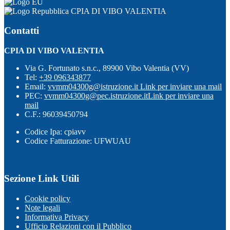
CPIA DI VIBO VALENTIA
Contatti
CPIA DI VIBO VALENTIA
Via G. Fortunato s.n.c., 89900 Vibo Valentia (VV)
Tel:
+39 096343877
Email:
vvmm04300g@istruzione.it
Link per inviare una mail
PEC:
vvmm04300g@pec.istruzione.it
Link per inviare una
mail
C.F.: 96039450794
Codice Ipa: cpiavv
Codice Fatturazione: UFWUAU
Sezione Link Utili
Cookie policy
Note legali
Informativa Privacy
Ufficio Relazioni con il Pubblico