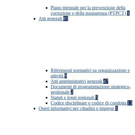
Piano triennale per la prevenzione della
corruzione e della trasparenza (PTPCT)
1
Atti generali
85
Riferimenti normativi su organizzazione e
attività
9
Atti amministrativi generali
47
Documenti di programmazione strategico-
gestionale
2
Statuti e leggi regionali
5
Codice disciplinare e codice di condotta
13
Oneri informativi per cittadini e imprese
1