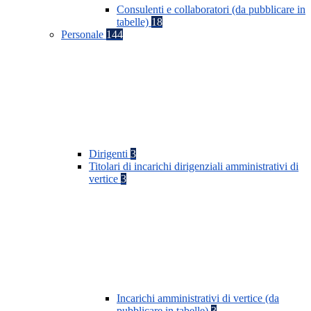
Consulenti e collaboratori (da pubblicare in
tabelle)
18
Personale
144
Dirigenti
3
Titolari di incarichi dirigenziali amministrativi di
vertice
3
Incarichi amministrativi di vertice (da
pubblicare in tabelle)
3