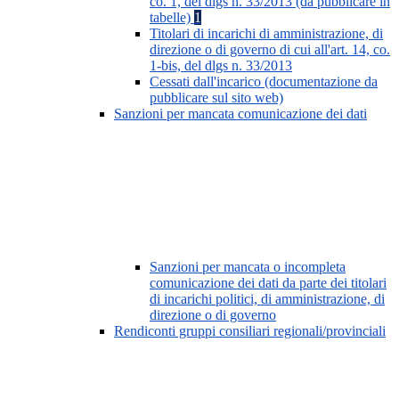
co. 1, del dlgs n. 33/2013 (da pubblicare in
tabelle)
1
Titolari di incarichi di amministrazione, di
direzione o di governo di cui all'art. 14, co.
1-bis, del dlgs n. 33/2013
Cessati dall'incarico (documentazione da
pubblicare sul sito web)
Sanzioni per mancata comunicazione dei dati
Sanzioni per mancata o incompleta
comunicazione dei dati da parte dei titolari
di incarichi politici, di amministrazione, di
direzione o di governo
Rendiconti gruppi consiliari regionali/provinciali