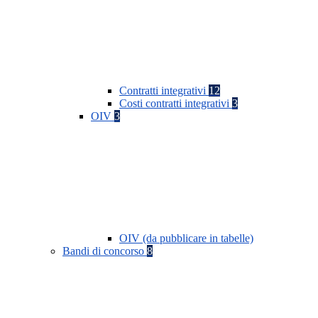
Contratti integrativi
12
Costi contratti integrativi
3
OIV
3
OIV (da pubblicare in tabelle)
Bandi di concorso
8