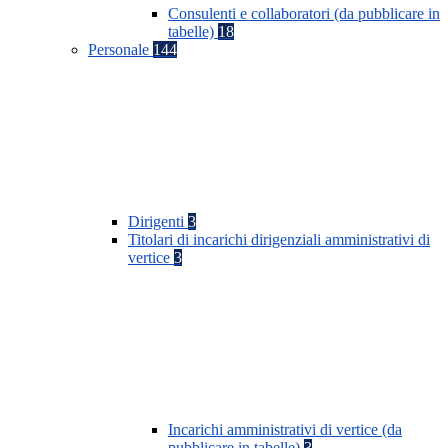
Consulenti e collaboratori (da pubblicare in
tabelle)
18
Personale
144
Dirigenti
3
Titolari di incarichi dirigenziali amministrativi di
vertice
3
Incarichi amministrativi di vertice (da
pubblicare in tabelle)
3