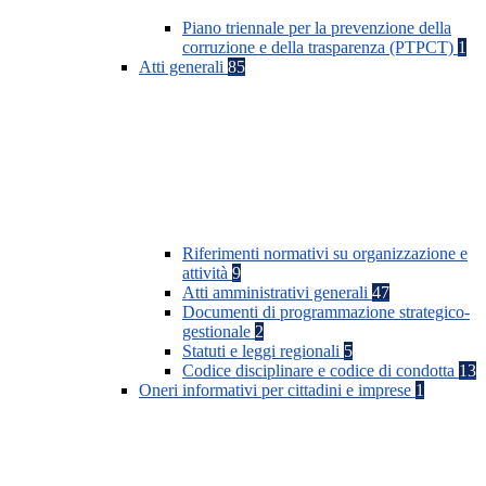
Piano triennale per la prevenzione della
corruzione e della trasparenza (PTPCT)
1
Atti generali
85
Riferimenti normativi su organizzazione e
attività
9
Atti amministrativi generali
47
Documenti di programmazione strategico-
gestionale
2
Statuti e leggi regionali
5
Codice disciplinare e codice di condotta
13
Oneri informativi per cittadini e imprese
1