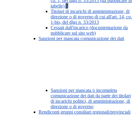
co. 1, del dlgs n. 33/2013 (da pubblicare in
tabelle)
1
Titolari di incarichi di amministrazione, di
direzione o di governo di cui all'art. 14, co.
1-bis, del dlgs n. 33/2013
Cessati dall'incarico (documentazione da
pubblicare sul sito web)
Sanzioni per mancata comunicazione dei dati
Sanzioni per mancata o incompleta
comunicazione dei dati da parte dei titolari
di incarichi politici, di amministrazione, di
direzione o di governo
Rendiconti gruppi consiliari regionali/provinciali