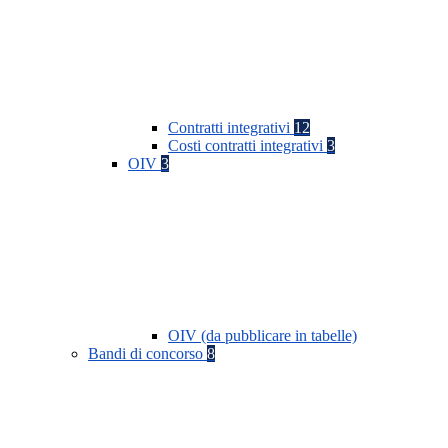
Contratti integrativi
12
Costi contratti integrativi
3
OIV
3
OIV (da pubblicare in tabelle)
Bandi di concorso
8