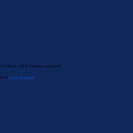
o indicato con le istruzioni necessarie.
ite la
Login Spaggiari