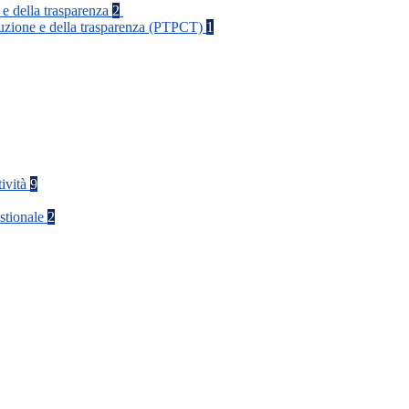
 e della trasparenza
2
rruzione e della trasparenza (PTPCT)
1
tività
9
stionale
2