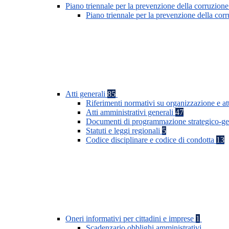
Piano triennale per la prevenzione della corruzione
Piano triennale per la prevenzione della co
Atti generali
85
Riferimenti normativi su organizzazione e at
Atti amministrativi generali
47
Documenti di programmazione strategico-ge
Statuti e leggi regionali
5
Codice disciplinare e codice di condotta
13
Oneri informativi per cittadini e imprese
1
Scadenzario obblighi amministrativi