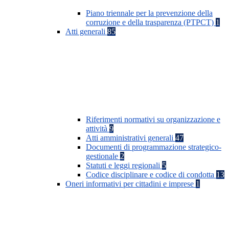
Piano triennale per la prevenzione della
corruzione e della trasparenza (PTPCT)
1
Atti generali
85
Riferimenti normativi su organizzazione e
attività
9
Atti amministrativi generali
47
Documenti di programmazione strategico-
gestionale
2
Statuti e leggi regionali
5
Codice disciplinare e codice di condotta
13
Oneri informativi per cittadini e imprese
1