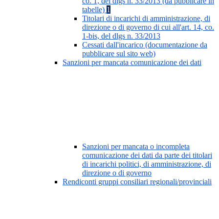
co. 1, del dlgs n. 33/2013 (da pubblicare in
tabelle)
1
Titolari di incarichi di amministrazione, di
direzione o di governo di cui all'art. 14, co.
1-bis, del dlgs n. 33/2013
Cessati dall'incarico (documentazione da
pubblicare sul sito web)
Sanzioni per mancata comunicazione dei dati
Sanzioni per mancata o incompleta
comunicazione dei dati da parte dei titolari
di incarichi politici, di amministrazione, di
direzione o di governo
Rendiconti gruppi consiliari regionali/provinciali