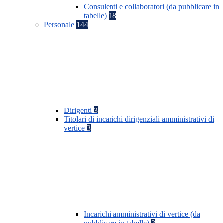
Consulenti e collaboratori (da pubblicare in
tabelle)
18
Personale
144
Dirigenti
3
Titolari di incarichi dirigenziali amministrativi di
vertice
3
Incarichi amministrativi di vertice (da
pubblicare in tabelle)
3