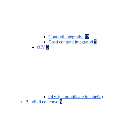
Contratti integrativi
12
Costi contratti integrativi
3
OIV
3
OIV (da pubblicare in tabelle)
Bandi di concorso
8