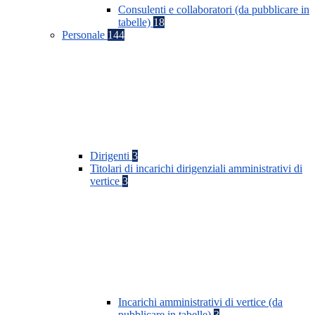
Consulenti e collaboratori (da pubblicare in
tabelle)
18
Personale
144
Dirigenti
3
Titolari di incarichi dirigenziali amministrativi di
vertice
3
Incarichi amministrativi di vertice (da
pubblicare in tabelle)
3