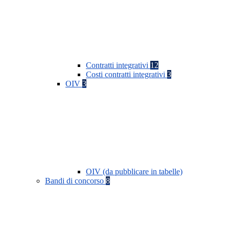
Contratti integrativi
12
Costi contratti integrativi
3
OIV
3
OIV (da pubblicare in tabelle)
Bandi di concorso
8