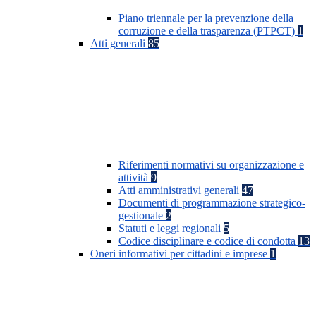
Piano triennale per la prevenzione della
corruzione e della trasparenza (PTPCT)
1
Atti generali
85
Riferimenti normativi su organizzazione e
attività
9
Atti amministrativi generali
47
Documenti di programmazione strategico-
gestionale
2
Statuti e leggi regionali
5
Codice disciplinare e codice di condotta
13
Oneri informativi per cittadini e imprese
1