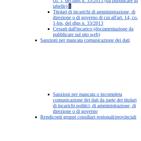
co. 1, del dlgs n. 33/2013 (da pubblicare in
tabelle)
1
Titolari di incarichi di amministrazione, di
direzione o di governo di cui all'art. 14, co.
1-bis, del dlgs n. 33/2013
Cessati dall'incarico (documentazione da
pubblicare sul sito web)
Sanzioni per mancata comunicazione dei dati
Sanzioni per mancata o incompleta
comunicazione dei dati da parte dei titolari
di incarichi politici, di amministrazione, di
direzione o di governo
Rendiconti gruppi consiliari regionali/provinciali