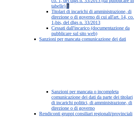
co. 1, del dlgs n. 33/2013 (da pubblicare in
tabelle)
1
Titolari di incarichi di amministrazione, di
direzione o di governo di cui all'art. 14, co.
1-bis, del dlgs n. 33/2013
Cessati dall'incarico (documentazione da
pubblicare sul sito web)
Sanzioni per mancata comunicazione dei dati
Sanzioni per mancata o incompleta
comunicazione dei dati da parte dei titolari
di incarichi politici, di amministrazione, di
direzione o di governo
Rendiconti gruppi consiliari regionali/provinciali