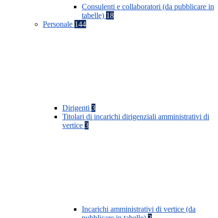
Consulenti e collaboratori (da pubblicare in
tabelle)
18
Personale
144
Dirigenti
3
Titolari di incarichi dirigenziali amministrativi di
vertice
3
Incarichi amministrativi di vertice (da
pubblicare in tabelle)
3