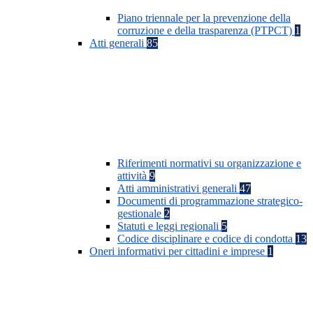
Piano triennale per la prevenzione della
corruzione e della trasparenza (PTPCT)
1
Atti generali
85
Riferimenti normativi su organizzazione e
attività
9
Atti amministrativi generali
47
Documenti di programmazione strategico-
gestionale
2
Statuti e leggi regionali
5
Codice disciplinare e codice di condotta
13
Oneri informativi per cittadini e imprese
1