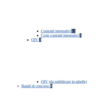
Contratti integrativi
12
Costi contratti integrativi
3
OIV
3
OIV (da pubblicare in tabelle)
Bandi di concorso
8