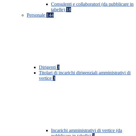
Consulenti e collaboratori (da pubblicare in
tabelle)
18
Personale
144
Dirigenti
3
Titolari di incarichi dirigenziali amministrativi di
vertice
3
Incarichi amministrativi di vertice (da
pubblicare in tabelle)
3