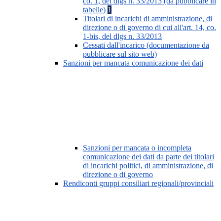
co. 1, del dlgs n. 33/2013 (da pubblicare in
tabelle)
1
Titolari di incarichi di amministrazione, di
direzione o di governo di cui all'art. 14, co.
1-bis, del dlgs n. 33/2013
Cessati dall'incarico (documentazione da
pubblicare sul sito web)
Sanzioni per mancata comunicazione dei dati
Sanzioni per mancata o incompleta
comunicazione dei dati da parte dei titolari
di incarichi politici, di amministrazione, di
direzione o di governo
Rendiconti gruppi consiliari regionali/provinciali