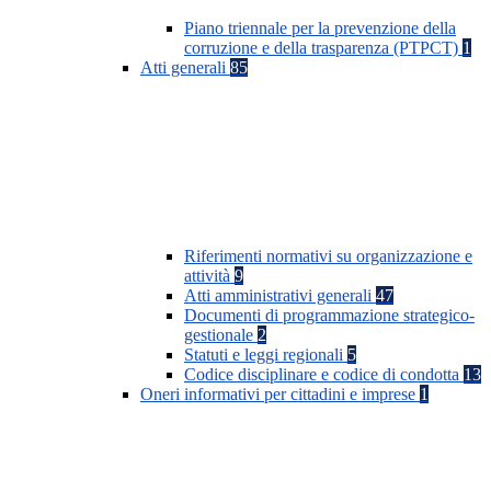
Piano triennale per la prevenzione della
corruzione e della trasparenza (PTPCT)
1
Atti generali
85
Riferimenti normativi su organizzazione e
attività
9
Atti amministrativi generali
47
Documenti di programmazione strategico-
gestionale
2
Statuti e leggi regionali
5
Codice disciplinare e codice di condotta
13
Oneri informativi per cittadini e imprese
1