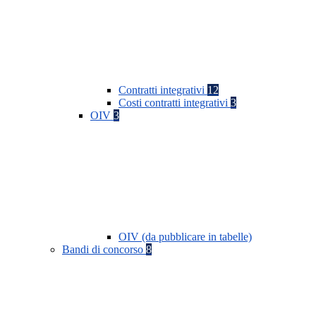
Contratti integrativi
12
Costi contratti integrativi
3
OIV
3
OIV (da pubblicare in tabelle)
Bandi di concorso
8