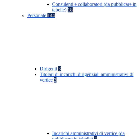
Consulenti e collaboratori (da pubblicare in
tabelle)
18
Personale
144
Dirigenti
3
Titolari di incarichi dirigenziali amministrativi di
vertice
3
Incarichi amministrativi di vertice (da
pubblicare in tabelle)
3