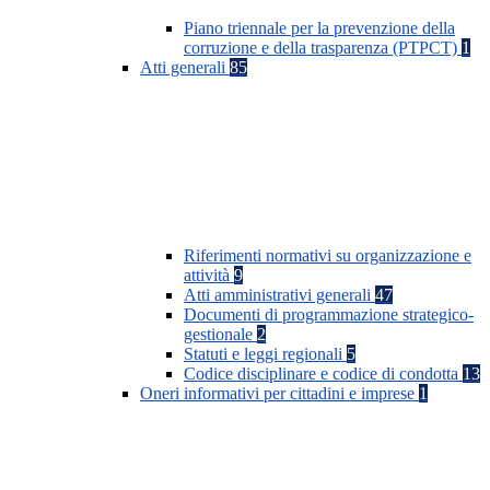
Piano triennale per la prevenzione della
corruzione e della trasparenza (PTPCT)
1
Atti generali
85
Riferimenti normativi su organizzazione e
attività
9
Atti amministrativi generali
47
Documenti di programmazione strategico-
gestionale
2
Statuti e leggi regionali
5
Codice disciplinare e codice di condotta
13
Oneri informativi per cittadini e imprese
1