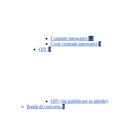
Contratti integrativi
12
Costi contratti integrativi
3
OIV
3
OIV (da pubblicare in tabelle)
Bandi di concorso
8