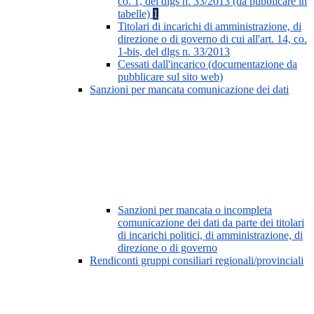
co. 1, del dlgs n. 33/2013 (da pubblicare in
tabelle)
1
Titolari di incarichi di amministrazione, di
direzione o di governo di cui all'art. 14, co.
1-bis, del dlgs n. 33/2013
Cessati dall'incarico (documentazione da
pubblicare sul sito web)
Sanzioni per mancata comunicazione dei dati
Sanzioni per mancata o incompleta
comunicazione dei dati da parte dei titolari
di incarichi politici, di amministrazione, di
direzione o di governo
Rendiconti gruppi consiliari regionali/provinciali