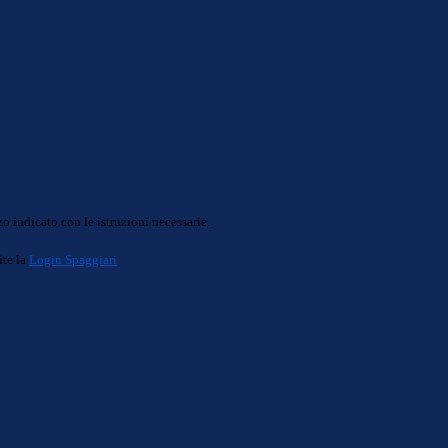
o indicato con le istruzioni necessarie.
ite la
Login Spaggiari