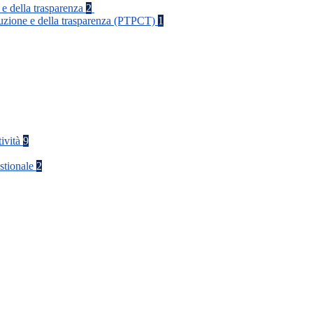
 e della trasparenza
2
rruzione e della trasparenza (PTPCT)
1
tività
9
stionale
2