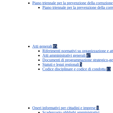
Piano triennale per la prevenzione della corruzione
Piano triennale per la prevenzione della co
Atti generali
85
Riferimenti normativi su organizzazione e at
Atti amministrativi generali
47
Documenti di programmazione strategico-ge
Statuti e leggi regionali
5
Codice disciplinare e codice di condotta
13
Oneri informativi per cittadini e imprese
1
Scadenzario obblighi amministrativi