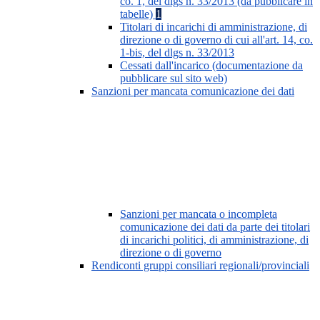
co. 1, del dlgs n. 33/2013 (da pubblicare in
tabelle)
1
Titolari di incarichi di amministrazione, di
direzione o di governo di cui all'art. 14, co.
1-bis, del dlgs n. 33/2013
Cessati dall'incarico (documentazione da
pubblicare sul sito web)
Sanzioni per mancata comunicazione dei dati
Sanzioni per mancata o incompleta
comunicazione dei dati da parte dei titolari
di incarichi politici, di amministrazione, di
direzione o di governo
Rendiconti gruppi consiliari regionali/provinciali