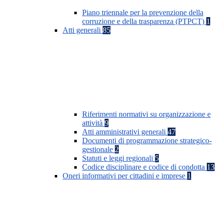
Piano triennale per la prevenzione della
corruzione e della trasparenza (PTPCT)
1
Atti generali
85
Riferimenti normativi su organizzazione e
attività
9
Atti amministrativi generali
47
Documenti di programmazione strategico-
gestionale
2
Statuti e leggi regionali
5
Codice disciplinare e codice di condotta
13
Oneri informativi per cittadini e imprese
1