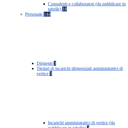
Consulenti e collaboratori (da pubblicare in
tabelle)
18
Personale
144
Dirigenti
3
Titolari di incarichi dirigenziali amministrativi di
vertice
3
Incarichi amministrativi di vertice (da
pubblicare in tabelle)
3