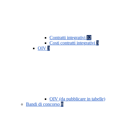
Contratti integrativi
12
Costi contratti integrativi
3
OIV
3
OIV (da pubblicare in tabelle)
Bandi di concorso
8