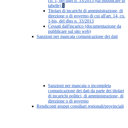
co. 1, del dlgs n. 33/2013 (da pubblicare in
tabelle)
1
Titolari di incarichi di amministrazione, di
direzione o di governo di cui all'art. 14, co.
1-bis, del dlgs n. 33/2013
Cessati dall'incarico (documentazione da
pubblicare sul sito web)
Sanzioni per mancata comunicazione dei dati
Sanzioni per mancata o incompleta
comunicazione dei dati da parte dei titolari
di incarichi politici, di amministrazione, di
direzione o di governo
Rendiconti gruppi consiliari regionali/provinciali