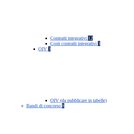
Contratti integrativi
12
Costi contratti integrativi
3
OIV
3
OIV (da pubblicare in tabelle)
Bandi di concorso
8