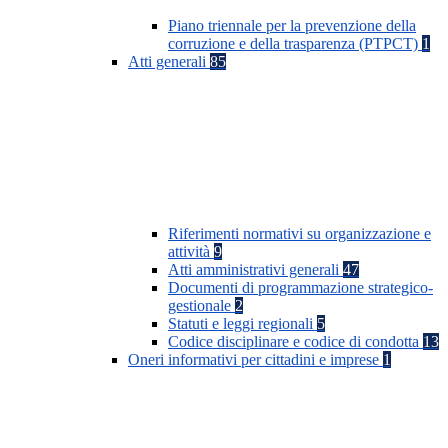
Piano triennale per la prevenzione della
corruzione e della trasparenza (PTPCT)
1
Atti generali
85
Riferimenti normativi su organizzazione e
attività
9
Atti amministrativi generali
47
Documenti di programmazione strategico-
gestionale
2
Statuti e leggi regionali
5
Codice disciplinare e codice di condotta
13
Oneri informativi per cittadini e imprese
1