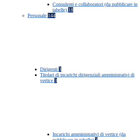
Consulenti e collaboratori (da pubblicare in
tabelle)
18
Personale
144
Dirigenti
3
Titolari di incarichi dirigenziali amministrativi di
vertice
3
Incarichi amministrativi di vertice (da
pubblicare in tabelle)
3