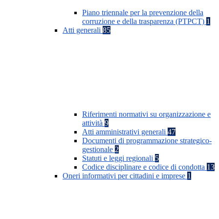
Piano triennale per la prevenzione della
corruzione e della trasparenza (PTPCT)
1
Atti generali
85
Riferimenti normativi su organizzazione e
attività
9
Atti amministrativi generali
47
Documenti di programmazione strategico-
gestionale
2
Statuti e leggi regionali
5
Codice disciplinare e codice di condotta
13
Oneri informativi per cittadini e imprese
1