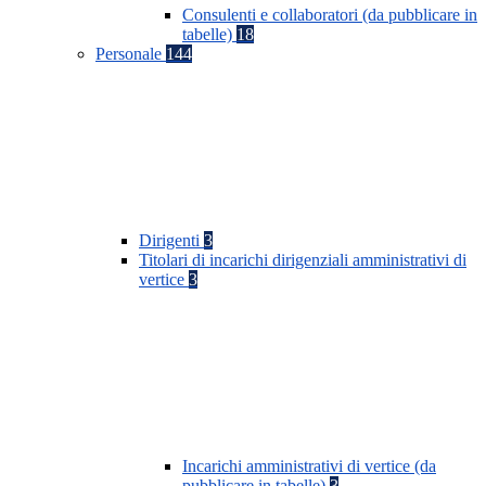
Consulenti e collaboratori (da pubblicare in
tabelle)
18
Personale
144
Dirigenti
3
Titolari di incarichi dirigenziali amministrativi di
vertice
3
Incarichi amministrativi di vertice (da
pubblicare in tabelle)
3