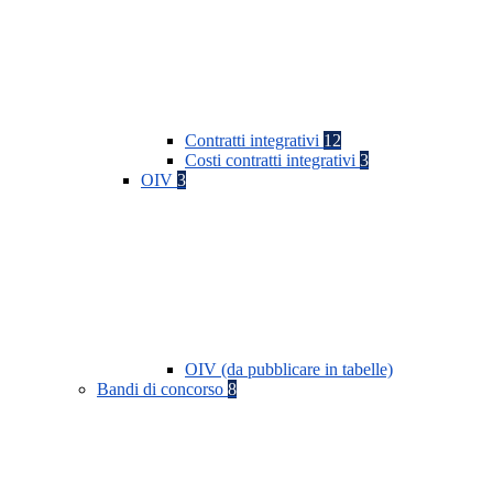
Contratti integrativi
12
Costi contratti integrativi
3
OIV
3
OIV (da pubblicare in tabelle)
Bandi di concorso
8