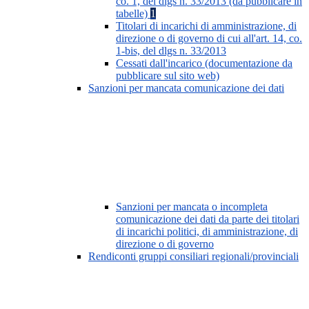
co. 1, del dlgs n. 33/2013 (da pubblicare in
tabelle)
1
Titolari di incarichi di amministrazione, di
direzione o di governo di cui all'art. 14, co.
1-bis, del dlgs n. 33/2013
Cessati dall'incarico (documentazione da
pubblicare sul sito web)
Sanzioni per mancata comunicazione dei dati
Sanzioni per mancata o incompleta
comunicazione dei dati da parte dei titolari
di incarichi politici, di amministrazione, di
direzione o di governo
Rendiconti gruppi consiliari regionali/provinciali