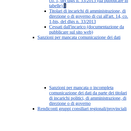
co. 1, del dlgs n. 33/2013 (da pubblicare in
tabelle)
1
Titolari di incarichi di amministrazione, di
direzione o di governo di cui all'art. 14, co.
1-bis, del dlgs n. 33/2013
Cessati dall'incarico (documentazione da
pubblicare sul sito web)
Sanzioni per mancata comunicazione dei dati
Sanzioni per mancata o incompleta
comunicazione dei dati da parte dei titolari
di incarichi politici, di amministrazione, di
direzione o di governo
Rendiconti gruppi consiliari regionali/provinciali