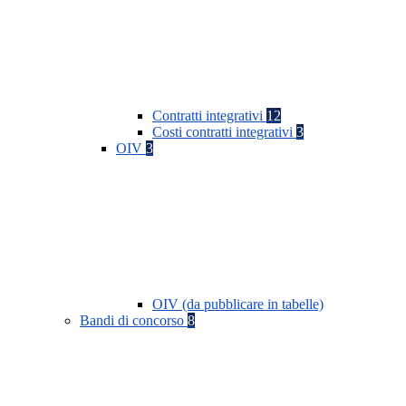
Contratti integrativi
12
Costi contratti integrativi
3
OIV
3
OIV (da pubblicare in tabelle)
Bandi di concorso
8