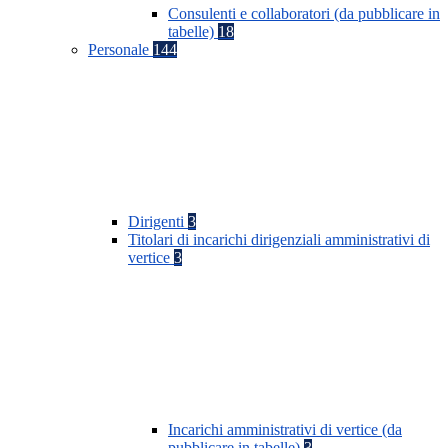
Consulenti e collaboratori (da pubblicare in
tabelle)
18
Personale
144
Dirigenti
3
Titolari di incarichi dirigenziali amministrativi di
vertice
3
Incarichi amministrativi di vertice (da
pubblicare in tabelle)
3