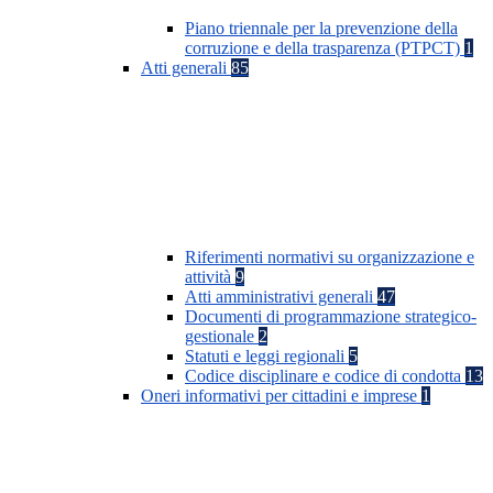
Piano triennale per la prevenzione della
corruzione e della trasparenza (PTPCT)
1
Atti generali
85
Riferimenti normativi su organizzazione e
attività
9
Atti amministrativi generali
47
Documenti di programmazione strategico-
gestionale
2
Statuti e leggi regionali
5
Codice disciplinare e codice di condotta
13
Oneri informativi per cittadini e imprese
1