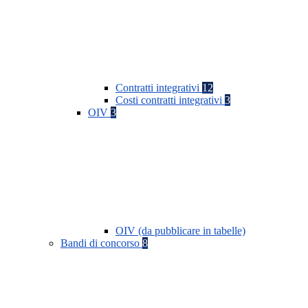
Contratti integrativi
12
Costi contratti integrativi
3
OIV
3
OIV (da pubblicare in tabelle)
Bandi di concorso
8