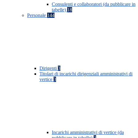
Consulenti e collaboratori (da pubblicare in
tabelle)
18
Personale
144
Dirigenti
3
Titolari di incarichi dirigenziali amministrativi di
vertice
3
Incarichi amministrativi di vertice (da
pubblicare in tabelle)
3