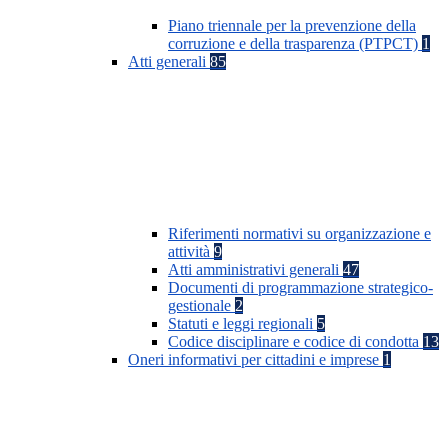
Piano triennale per la prevenzione della
corruzione e della trasparenza (PTPCT)
1
Atti generali
85
Riferimenti normativi su organizzazione e
attività
9
Atti amministrativi generali
47
Documenti di programmazione strategico-
gestionale
2
Statuti e leggi regionali
5
Codice disciplinare e codice di condotta
13
Oneri informativi per cittadini e imprese
1