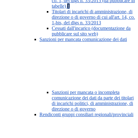
co. 1, del dlgs n. 33/2013 (da pubblicare in
tabelle)
1
Titolari di incarichi di amministrazione, di
direzione o di governo di cui all'art. 14, co.
1-bis, del dlgs n. 33/2013
Cessati dall'incarico (documentazione da
pubblicare sul sito web)
Sanzioni per mancata comunicazione dei dati
Sanzioni per mancata o incompleta
comunicazione dei dati da parte dei titolari
di incarichi politici, di amministrazione, di
direzione o di governo
Rendiconti gruppi consiliari regionali/provinciali