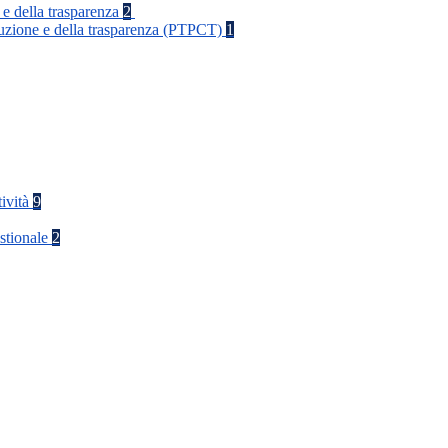
 e della trasparenza
2
rruzione e della trasparenza (PTPCT)
1
tività
9
stionale
2