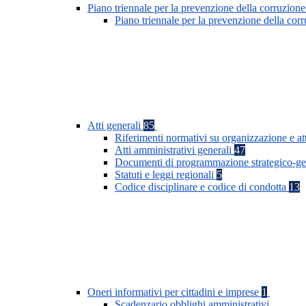
Piano triennale per la prevenzione della corruzione
Piano triennale per la prevenzione della co
Atti generali
85
Riferimenti normativi su organizzazione e at
Atti amministrativi generali
47
Documenti di programmazione strategico-ge
Statuti e leggi regionali
5
Codice disciplinare e codice di condotta
13
Oneri informativi per cittadini e imprese
1
Scadenzario obblighi amministrativi