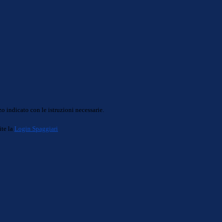
o indicato con le istruzioni necessarie.
ite la
Login Spaggiari