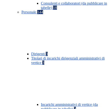
Consulenti e collaboratori (da pubblicare in
tabelle)
18
Personale
144
Dirigenti
3
Titolari di incarichi dirigenziali amministrativi di
vertice
3
Incarichi amministrativi di vertice (da
pubblicare in tabelle)
3