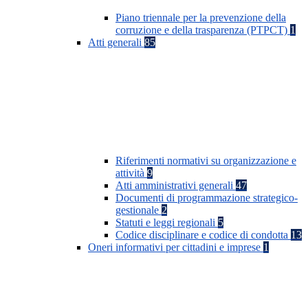
Piano triennale per la prevenzione della
corruzione e della trasparenza (PTPCT)
1
Atti generali
85
Riferimenti normativi su organizzazione e
attività
9
Atti amministrativi generali
47
Documenti di programmazione strategico-
gestionale
2
Statuti e leggi regionali
5
Codice disciplinare e codice di condotta
13
Oneri informativi per cittadini e imprese
1