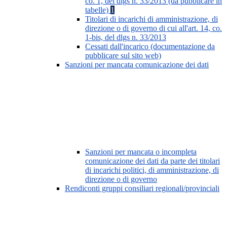
co. 1, del dlgs n. 33/2013 (da pubblicare in
tabelle)
1
Titolari di incarichi di amministrazione, di
direzione o di governo di cui all'art. 14, co.
1-bis, del dlgs n. 33/2013
Cessati dall'incarico (documentazione da
pubblicare sul sito web)
Sanzioni per mancata comunicazione dei dati
Sanzioni per mancata o incompleta
comunicazione dei dati da parte dei titolari
di incarichi politici, di amministrazione, di
direzione o di governo
Rendiconti gruppi consiliari regionali/provinciali