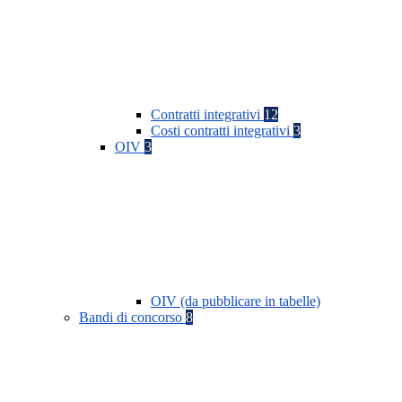
Contratti integrativi
12
Costi contratti integrativi
3
OIV
3
OIV (da pubblicare in tabelle)
Bandi di concorso
8