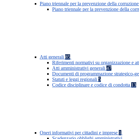
Piano triennale per la prevenzione della corruzione
Piano triennale per la prevenzione della co
Atti generali
85
Riferimenti normativi su organizzazione e at
Atti amministrativi generali
47
Documenti di programmazione strategico-ge
Statuti e leggi regionali
5
Codice disciplinare e codice di condotta
13
Oneri informativi per cittadini e imprese
1
Scadenzario obblighi amministrativi