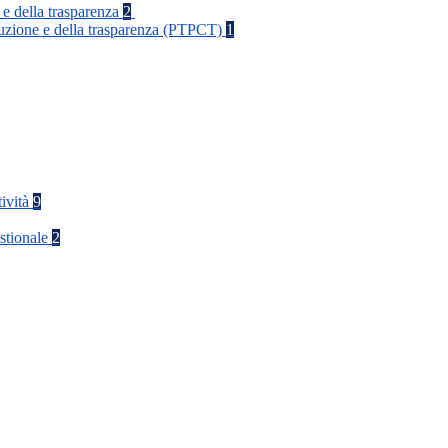
 e della trasparenza
2
rruzione e della trasparenza (PTPCT)
1
tività
9
stionale
2