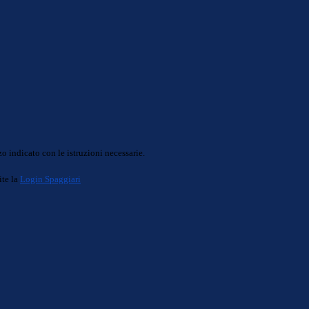
o indicato con le istruzioni necessarie.
ite la
Login Spaggiari