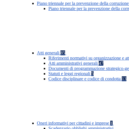
Piano triennale per la prevenzione della corruzione
Piano triennale per la prevenzione della co
Atti generali
85
Riferimenti normativi su organizzazione e at
Atti amministrativi generali
47
Documenti di programmazione strategico-ge
Statuti e leggi regionali
5
Codice disciplinare e codice di condotta
13
Oneri informativi per cittadini e imprese
1
Scadenzario obblighi amministrativi