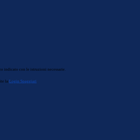
o indicato con le istruzioni necessarie.
ite la
Login Spaggiari