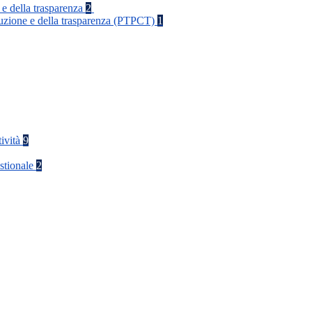
 e della trasparenza
2
rruzione e della trasparenza (PTPCT)
1
tività
9
stionale
2