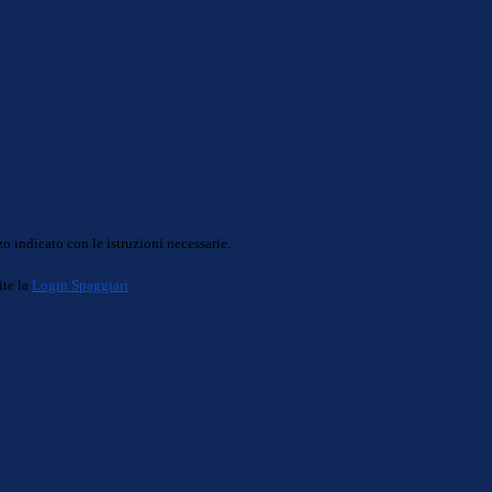
o indicato con le istruzioni necessarie.
ite la
Login Spaggiari