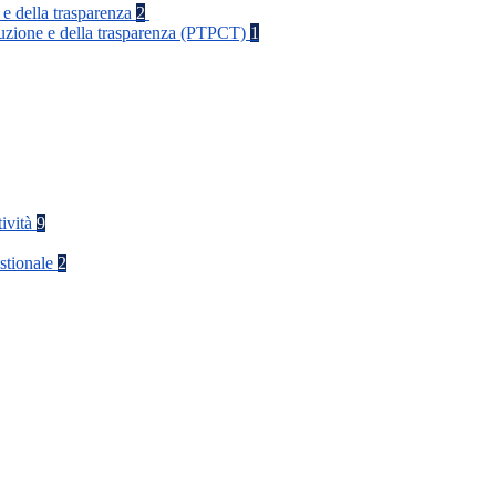
 e della trasparenza
2
rruzione e della trasparenza (PTPCT)
1
tività
9
stionale
2