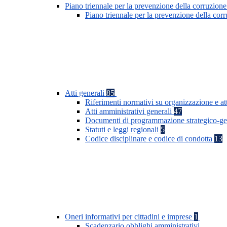
Piano triennale per la prevenzione della corruzione
Piano triennale per la prevenzione della co
Atti generali
85
Riferimenti normativi su organizzazione e at
Atti amministrativi generali
47
Documenti di programmazione strategico-ge
Statuti e leggi regionali
5
Codice disciplinare e codice di condotta
13
Oneri informativi per cittadini e imprese
1
Scadenzario obblighi amministrativi