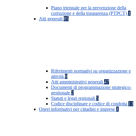
Piano triennale per la prevenzione della
corruzione e della trasparenza (PTPCT)
1
Atti generali
85
Riferimenti normativi su organizzazione e
attività
9
Atti amministrativi generali
47
Documenti di programmazione strategico-
gestionale
2
Statuti e leggi regionali
5
Codice disciplinare e codice di condotta
13
Oneri informativi per cittadini e imprese
1