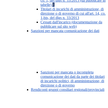
co. 1, del dlgs n. 33/2013 (da pubblicare in
tabelle)
1
Titolari di incarichi di amministrazione, di
direzione o di governo di cui all'art. 14, co.
1-bis, del dlgs n. 33/2013
Cessati dall'incarico (documentazione da
pubblicare sul sito web)
Sanzioni per mancata comunicazione dei dati
Sanzioni per mancata o incompleta
comunicazione dei dati da parte dei titolari
di incarichi politici, di amministrazione, di
direzione o di governo
Rendiconti gruppi consiliari regionali/provinciali