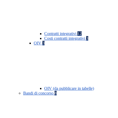
Contratti integrativi
12
Costi contratti integrativi
3
OIV
3
OIV (da pubblicare in tabelle)
Bandi di concorso
8