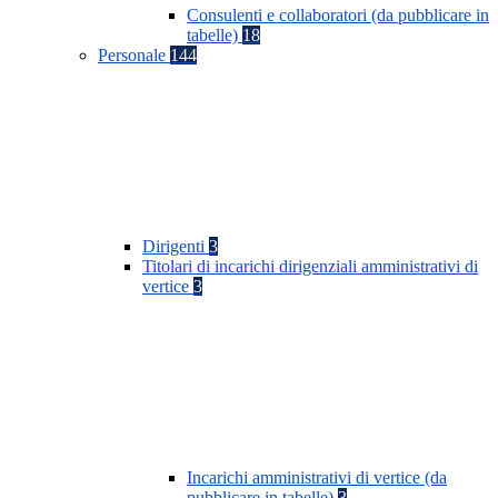
Consulenti e collaboratori (da pubblicare in
tabelle)
18
Personale
144
Dirigenti
3
Titolari di incarichi dirigenziali amministrativi di
vertice
3
Incarichi amministrativi di vertice (da
pubblicare in tabelle)
3