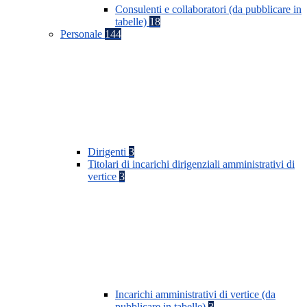
Consulenti e collaboratori (da pubblicare in
tabelle)
18
Personale
144
Dirigenti
3
Titolari di incarichi dirigenziali amministrativi di
vertice
3
Incarichi amministrativi di vertice (da
pubblicare in tabelle)
3