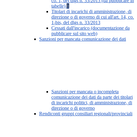
co. 1, del dlgs n. 33/2013 (da pubblicare in
tabelle)
1
Titolari di incarichi di amministrazione, di
direzione o di governo di cui all'art. 14, co.
1-bis, del dlgs n. 33/2013
Cessati dall'incarico (documentazione da
pubblicare sul sito web)
Sanzioni per mancata comunicazione dei dati
Sanzioni per mancata o incompleta
comunicazione dei dati da parte dei titolari
di incarichi politici, di amministrazione, di
direzione o di governo
Rendiconti gruppi consiliari regionali/provinciali