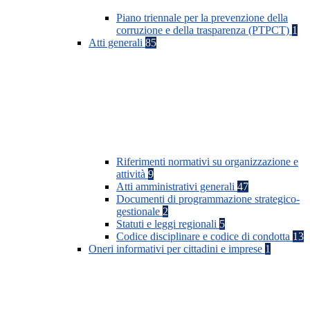
Piano triennale per la prevenzione della
corruzione e della trasparenza (PTPCT)
1
Atti generali
85
Riferimenti normativi su organizzazione e
attività
9
Atti amministrativi generali
47
Documenti di programmazione strategico-
gestionale
2
Statuti e leggi regionali
5
Codice disciplinare e codice di condotta
13
Oneri informativi per cittadini e imprese
1