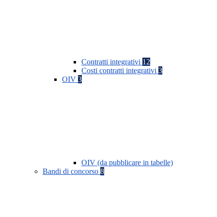
Contratti integrativi
12
Costi contratti integrativi
3
OIV
3
OIV (da pubblicare in tabelle)
Bandi di concorso
8