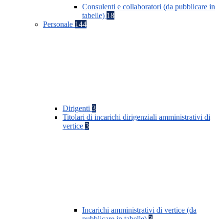
Consulenti e collaboratori (da pubblicare in
tabelle)
18
Personale
144
Dirigenti
3
Titolari di incarichi dirigenziali amministrativi di
vertice
3
Incarichi amministrativi di vertice (da
pubblicare in tabelle)
3