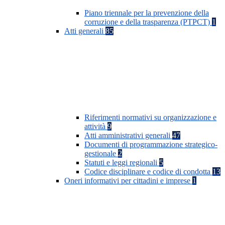
Piano triennale per la prevenzione della
corruzione e della trasparenza (PTPCT)
1
Atti generali
85
Riferimenti normativi su organizzazione e
attività
9
Atti amministrativi generali
47
Documenti di programmazione strategico-
gestionale
2
Statuti e leggi regionali
5
Codice disciplinare e codice di condotta
13
Oneri informativi per cittadini e imprese
1