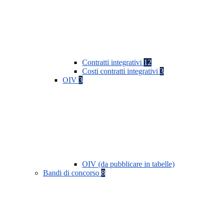
Contratti integrativi
12
Costi contratti integrativi
3
OIV
3
OIV (da pubblicare in tabelle)
Bandi di concorso
8