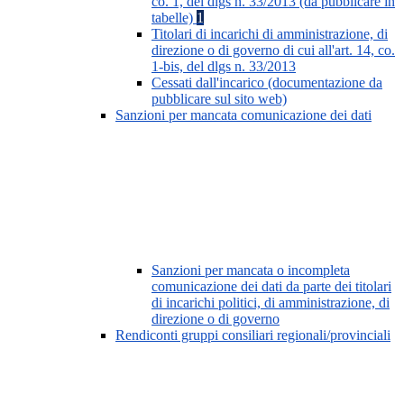
co. 1, del dlgs n. 33/2013 (da pubblicare in
tabelle)
1
Titolari di incarichi di amministrazione, di
direzione o di governo di cui all'art. 14, co.
1-bis, del dlgs n. 33/2013
Cessati dall'incarico (documentazione da
pubblicare sul sito web)
Sanzioni per mancata comunicazione dei dati
Sanzioni per mancata o incompleta
comunicazione dei dati da parte dei titolari
di incarichi politici, di amministrazione, di
direzione o di governo
Rendiconti gruppi consiliari regionali/provinciali