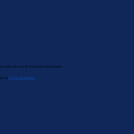
o indicato con le istruzioni necessarie.
ite la
Login Spaggiari