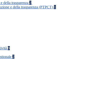
 e della trasparenza
2
rruzione e della trasparenza (PTPCT)
1
tività
9
stionale
2