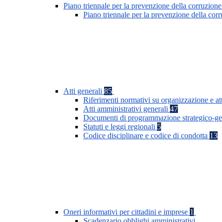
Piano triennale per la prevenzione della corruzione
Piano triennale per la prevenzione della co
Atti generali
85
Riferimenti normativi su organizzazione e at
Atti amministrativi generali
47
Documenti di programmazione strategico-ge
Statuti e leggi regionali
5
Codice disciplinare e codice di condotta
13
Oneri informativi per cittadini e imprese
1
Scadenzario obblighi amministrativi