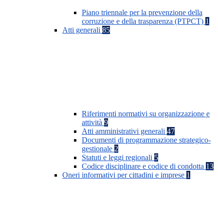
Piano triennale per la prevenzione della
corruzione e della trasparenza (PTPCT)
1
Atti generali
85
Riferimenti normativi su organizzazione e
attività
9
Atti amministrativi generali
47
Documenti di programmazione strategico-
gestionale
2
Statuti e leggi regionali
5
Codice disciplinare e codice di condotta
13
Oneri informativi per cittadini e imprese
1