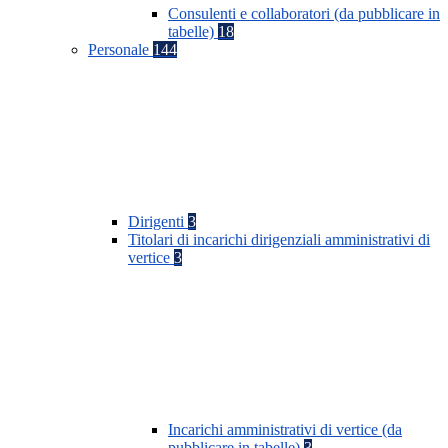
Consulenti e collaboratori (da pubblicare in
tabelle)
18
Personale
144
Dirigenti
3
Titolari di incarichi dirigenziali amministrativi di
vertice
3
Incarichi amministrativi di vertice (da
pubblicare in tabelle)
3