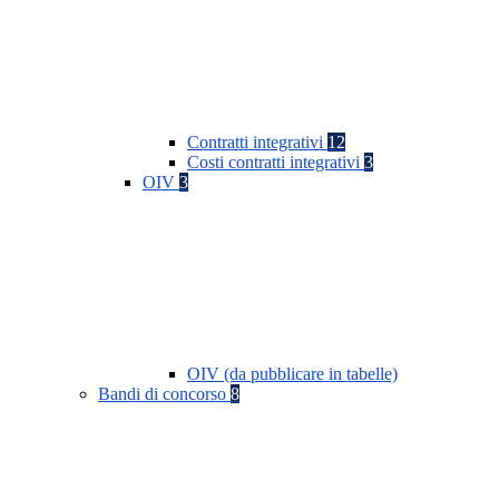
Contratti integrativi
12
Costi contratti integrativi
3
OIV
3
OIV (da pubblicare in tabelle)
Bandi di concorso
8