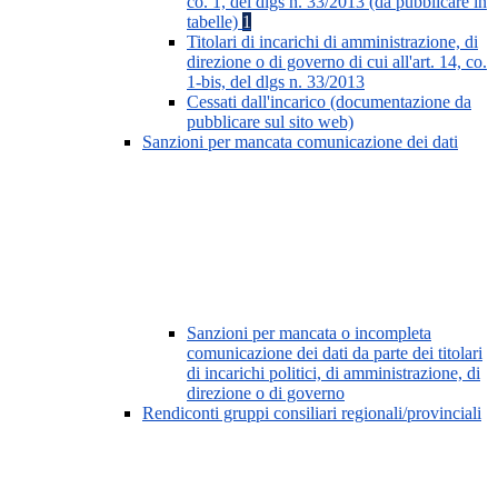
co. 1, del dlgs n. 33/2013 (da pubblicare in
tabelle)
1
Titolari di incarichi di amministrazione, di
direzione o di governo di cui all'art. 14, co.
1-bis, del dlgs n. 33/2013
Cessati dall'incarico (documentazione da
pubblicare sul sito web)
Sanzioni per mancata comunicazione dei dati
Sanzioni per mancata o incompleta
comunicazione dei dati da parte dei titolari
di incarichi politici, di amministrazione, di
direzione o di governo
Rendiconti gruppi consiliari regionali/provinciali