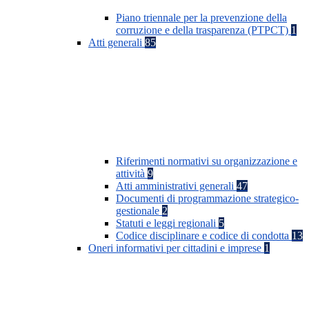
Piano triennale per la prevenzione della
corruzione e della trasparenza (PTPCT)
1
Atti generali
85
Riferimenti normativi su organizzazione e
attività
9
Atti amministrativi generali
47
Documenti di programmazione strategico-
gestionale
2
Statuti e leggi regionali
5
Codice disciplinare e codice di condotta
13
Oneri informativi per cittadini e imprese
1