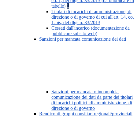
co. 1, del dlgs n. 33/2013 (da pubblicare in
tabelle)
1
Titolari di incarichi di amministrazione, di
direzione o di governo di cui all'art. 14, co.
1-bis, del dlgs n. 33/2013
Cessati dall'incarico (documentazione da
pubblicare sul sito web)
Sanzioni per mancata comunicazione dei dati
Sanzioni per mancata o incompleta
comunicazione dei dati da parte dei titolari
di incarichi politici, di amministrazione, di
direzione o di governo
Rendiconti gruppi consiliari regionali/provinciali