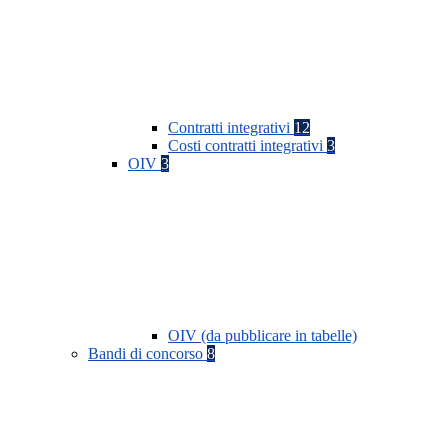
Contratti integrativi
12
Costi contratti integrativi
3
OIV
3
OIV (da pubblicare in tabelle)
Bandi di concorso
8