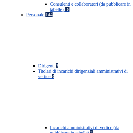
Consulenti e collaboratori (da pubblicare in
tabelle)
18
Personale
144
Dirigenti
3
Titolari di incarichi dirigenziali amministrativi di
vertice
3
Incarichi amministrativi di vertice (da
pubblicare in tabelle)
3