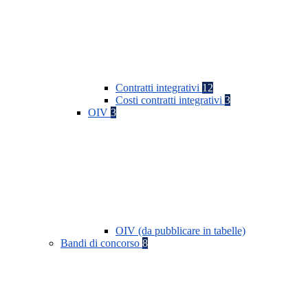
Contratti integrativi
12
Costi contratti integrativi
3
OIV
3
OIV (da pubblicare in tabelle)
Bandi di concorso
8