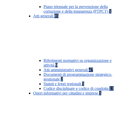
Piano triennale per la prevenzione della
corruzione e della trasparenza (PTPCT)
1
Atti generali
85
Riferimenti normativi su organizzazione e
attività
9
Atti amministrativi generali
47
Documenti di programmazione strategico-
gestionale
2
Statuti e leggi regionali
5
Codice disciplinare e codice di condotta
13
Oneri informativi per cittadini e imprese
1