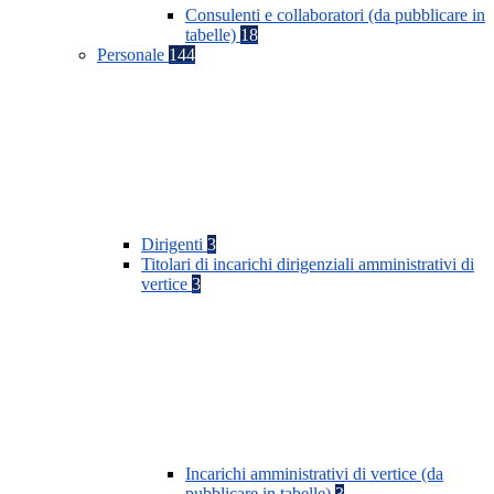
Consulenti e collaboratori (da pubblicare in
tabelle)
18
Personale
144
Dirigenti
3
Titolari di incarichi dirigenziali amministrativi di
vertice
3
Incarichi amministrativi di vertice (da
pubblicare in tabelle)
3