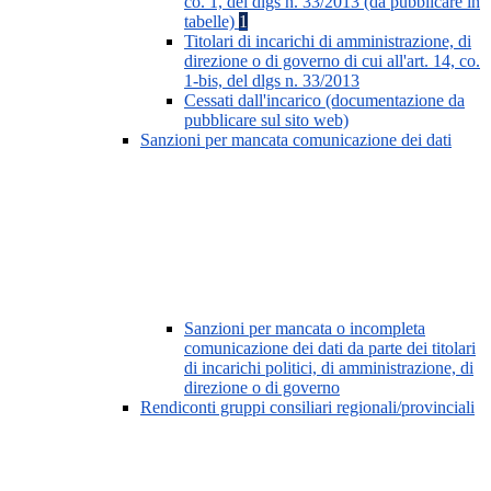
co. 1, del dlgs n. 33/2013 (da pubblicare in
tabelle)
1
Titolari di incarichi di amministrazione, di
direzione o di governo di cui all'art. 14, co.
1-bis, del dlgs n. 33/2013
Cessati dall'incarico (documentazione da
pubblicare sul sito web)
Sanzioni per mancata comunicazione dei dati
Sanzioni per mancata o incompleta
comunicazione dei dati da parte dei titolari
di incarichi politici, di amministrazione, di
direzione o di governo
Rendiconti gruppi consiliari regionali/provinciali