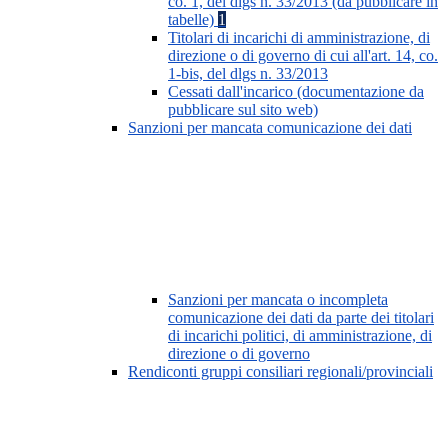
co. 1, del dlgs n. 33/2013 (da pubblicare in
tabelle)
1
Titolari di incarichi di amministrazione, di
direzione o di governo di cui all'art. 14, co.
1-bis, del dlgs n. 33/2013
Cessati dall'incarico (documentazione da
pubblicare sul sito web)
Sanzioni per mancata comunicazione dei dati
Sanzioni per mancata o incompleta
comunicazione dei dati da parte dei titolari
di incarichi politici, di amministrazione, di
direzione o di governo
Rendiconti gruppi consiliari regionali/provinciali