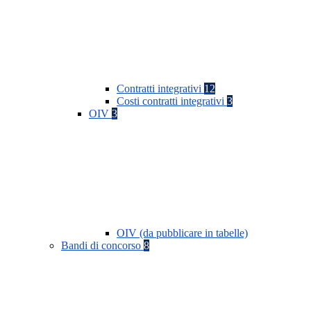
Contratti integrativi
12
Costi contratti integrativi
3
OIV
3
OIV (da pubblicare in tabelle)
Bandi di concorso
8