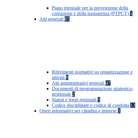
Piano triennale per la prevenzione della
corruzione e della trasparenza (PTPCT)
1
Atti generali
85
Riferimenti normativi su organizzazione e
attività
9
Atti amministrativi generali
47
Documenti di programmazione strategico-
gestionale
2
Statuti e leggi regionali
5
Codice disciplinare e codice di condotta
13
Oneri informativi per cittadini e imprese
1