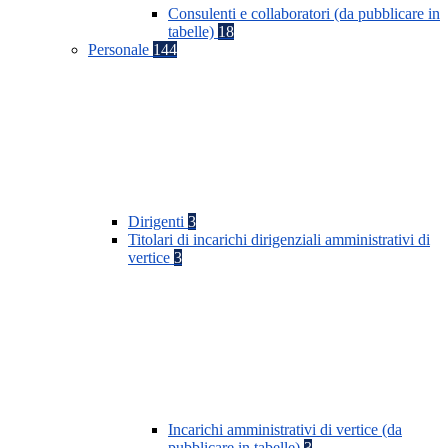
Consulenti e collaboratori (da pubblicare in
tabelle)
18
Personale
144
Dirigenti
3
Titolari di incarichi dirigenziali amministrativi di
vertice
3
Incarichi amministrativi di vertice (da
pubblicare in tabelle)
3