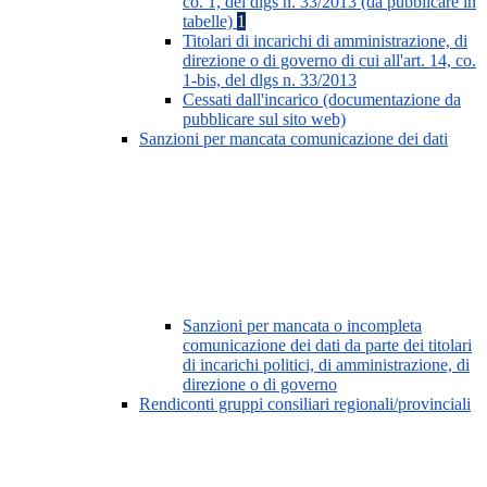
co. 1, del dlgs n. 33/2013 (da pubblicare in
tabelle)
1
Titolari di incarichi di amministrazione, di
direzione o di governo di cui all'art. 14, co.
1-bis, del dlgs n. 33/2013
Cessati dall'incarico (documentazione da
pubblicare sul sito web)
Sanzioni per mancata comunicazione dei dati
Sanzioni per mancata o incompleta
comunicazione dei dati da parte dei titolari
di incarichi politici, di amministrazione, di
direzione o di governo
Rendiconti gruppi consiliari regionali/provinciali