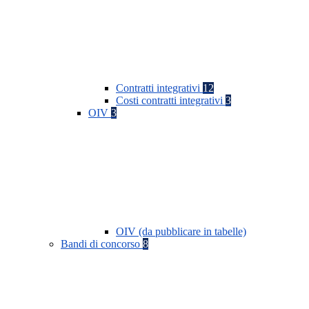
Contratti integrativi
12
Costi contratti integrativi
3
OIV
3
OIV (da pubblicare in tabelle)
Bandi di concorso
8