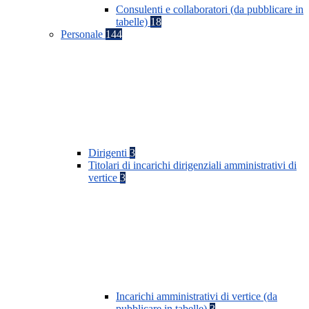
Consulenti e collaboratori (da pubblicare in
tabelle)
18
Personale
144
Dirigenti
3
Titolari di incarichi dirigenziali amministrativi di
vertice
3
Incarichi amministrativi di vertice (da
pubblicare in tabelle)
3