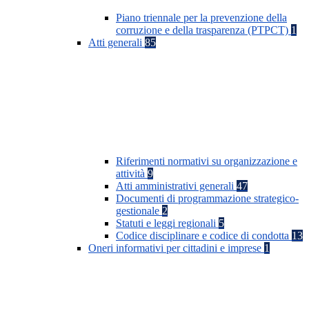
Piano triennale per la prevenzione della
corruzione e della trasparenza (PTPCT)
1
Atti generali
85
Riferimenti normativi su organizzazione e
attività
9
Atti amministrativi generali
47
Documenti di programmazione strategico-
gestionale
2
Statuti e leggi regionali
5
Codice disciplinare e codice di condotta
13
Oneri informativi per cittadini e imprese
1