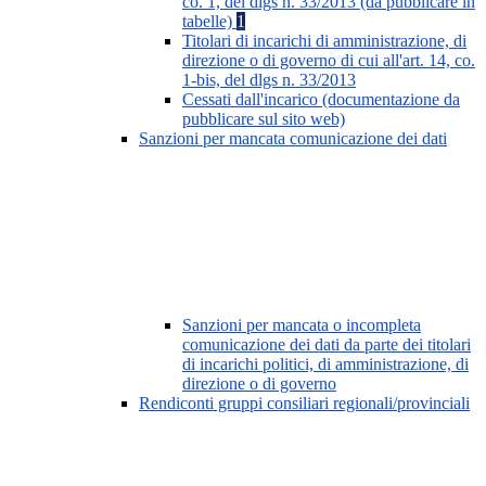
co. 1, del dlgs n. 33/2013 (da pubblicare in
tabelle)
1
Titolari di incarichi di amministrazione, di
direzione o di governo di cui all'art. 14, co.
1-bis, del dlgs n. 33/2013
Cessati dall'incarico (documentazione da
pubblicare sul sito web)
Sanzioni per mancata comunicazione dei dati
Sanzioni per mancata o incompleta
comunicazione dei dati da parte dei titolari
di incarichi politici, di amministrazione, di
direzione o di governo
Rendiconti gruppi consiliari regionali/provinciali