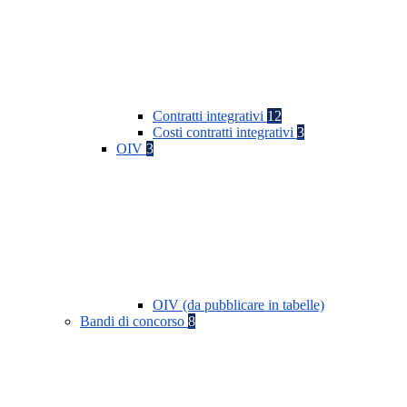
Contratti integrativi
12
Costi contratti integrativi
3
OIV
3
OIV (da pubblicare in tabelle)
Bandi di concorso
8