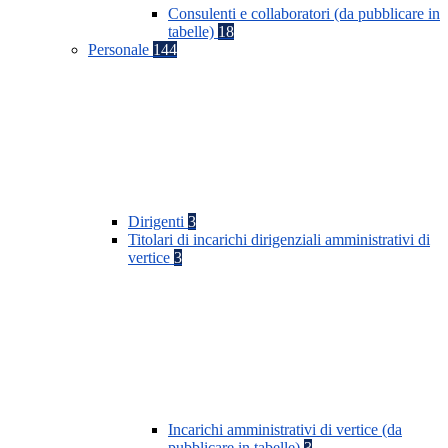
Consulenti e collaboratori (da pubblicare in
tabelle)
18
Personale
144
Dirigenti
3
Titolari di incarichi dirigenziali amministrativi di
vertice
3
Incarichi amministrativi di vertice (da
pubblicare in tabelle)
3