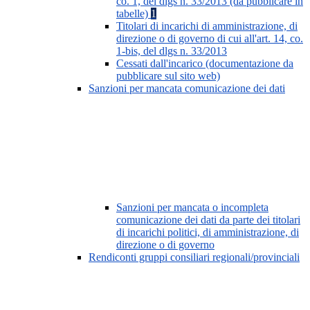
co. 1, del dlgs n. 33/2013 (da pubblicare in
tabelle)
1
Titolari di incarichi di amministrazione, di
direzione o di governo di cui all'art. 14, co.
1-bis, del dlgs n. 33/2013
Cessati dall'incarico (documentazione da
pubblicare sul sito web)
Sanzioni per mancata comunicazione dei dati
Sanzioni per mancata o incompleta
comunicazione dei dati da parte dei titolari
di incarichi politici, di amministrazione, di
direzione o di governo
Rendiconti gruppi consiliari regionali/provinciali