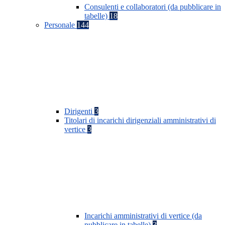
Consulenti e collaboratori (da pubblicare in
tabelle)
18
Personale
144
Dirigenti
3
Titolari di incarichi dirigenziali amministrativi di
vertice
3
Incarichi amministrativi di vertice (da
pubblicare in tabelle)
3