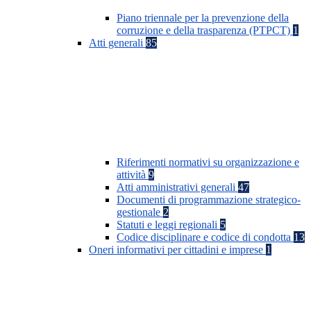
Piano triennale per la prevenzione della
corruzione e della trasparenza (PTPCT)
1
Atti generali
85
Riferimenti normativi su organizzazione e
attività
9
Atti amministrativi generali
47
Documenti di programmazione strategico-
gestionale
2
Statuti e leggi regionali
5
Codice disciplinare e codice di condotta
13
Oneri informativi per cittadini e imprese
1