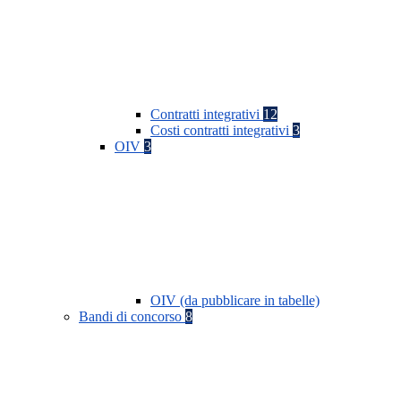
Contratti integrativi
12
Costi contratti integrativi
3
OIV
3
OIV (da pubblicare in tabelle)
Bandi di concorso
8