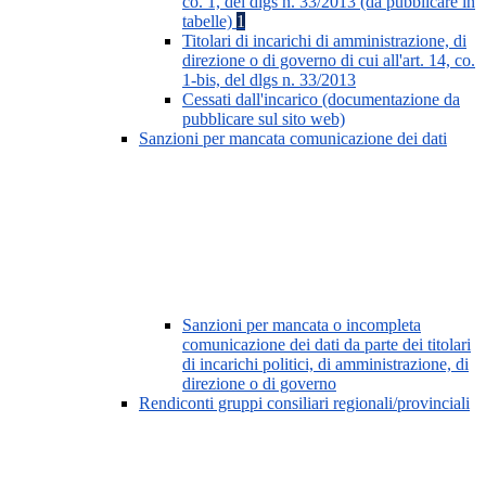
co. 1, del dlgs n. 33/2013 (da pubblicare in
tabelle)
1
Titolari di incarichi di amministrazione, di
direzione o di governo di cui all'art. 14, co.
1-bis, del dlgs n. 33/2013
Cessati dall'incarico (documentazione da
pubblicare sul sito web)
Sanzioni per mancata comunicazione dei dati
Sanzioni per mancata o incompleta
comunicazione dei dati da parte dei titolari
di incarichi politici, di amministrazione, di
direzione o di governo
Rendiconti gruppi consiliari regionali/provinciali