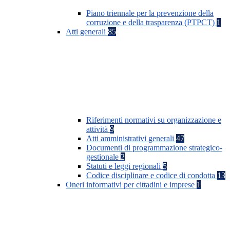
Piano triennale per la prevenzione della
corruzione e della trasparenza (PTPCT)
1
Atti generali
85
Riferimenti normativi su organizzazione e
attività
9
Atti amministrativi generali
47
Documenti di programmazione strategico-
gestionale
2
Statuti e leggi regionali
5
Codice disciplinare e codice di condotta
13
Oneri informativi per cittadini e imprese
1