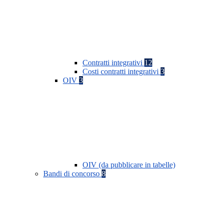
Contratti integrativi
12
Costi contratti integrativi
3
OIV
3
OIV (da pubblicare in tabelle)
Bandi di concorso
8