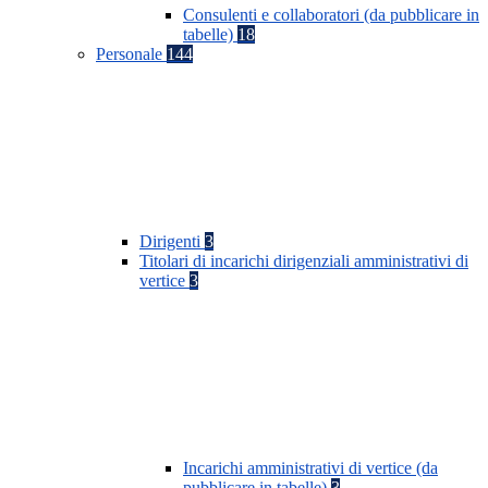
Consulenti e collaboratori (da pubblicare in
tabelle)
18
Personale
144
Dirigenti
3
Titolari di incarichi dirigenziali amministrativi di
vertice
3
Incarichi amministrativi di vertice (da
pubblicare in tabelle)
3