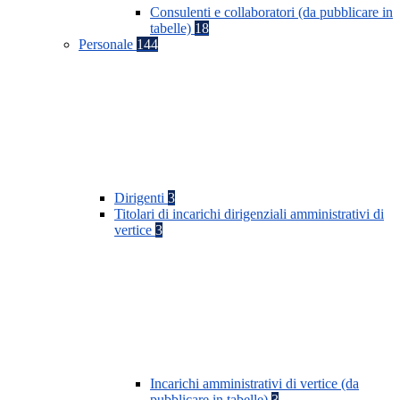
Consulenti e collaboratori (da pubblicare in
tabelle)
18
Personale
144
Dirigenti
3
Titolari di incarichi dirigenziali amministrativi di
vertice
3
Incarichi amministrativi di vertice (da
pubblicare in tabelle)
3