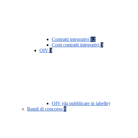
Contratti integrativi
12
Costi contratti integrativi
3
OIV
3
OIV (da pubblicare in tabelle)
Bandi di concorso
8