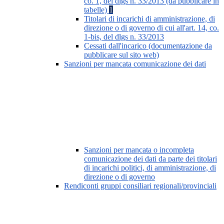
co. 1, del dlgs n. 33/2013 (da pubblicare in
tabelle)
1
Titolari di incarichi di amministrazione, di
direzione o di governo di cui all'art. 14, co.
1-bis, del dlgs n. 33/2013
Cessati dall'incarico (documentazione da
pubblicare sul sito web)
Sanzioni per mancata comunicazione dei dati
Sanzioni per mancata o incompleta
comunicazione dei dati da parte dei titolari
di incarichi politici, di amministrazione, di
direzione o di governo
Rendiconti gruppi consiliari regionali/provinciali