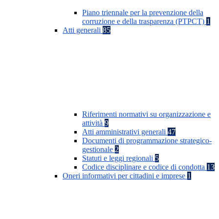
Piano triennale per la prevenzione della
corruzione e della trasparenza (PTPCT)
1
Atti generali
85
Riferimenti normativi su organizzazione e
attività
9
Atti amministrativi generali
47
Documenti di programmazione strategico-
gestionale
2
Statuti e leggi regionali
5
Codice disciplinare e codice di condotta
13
Oneri informativi per cittadini e imprese
1