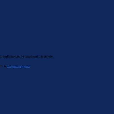
o indicato con le istruzioni necessarie.
ite la
Login Spaggiari