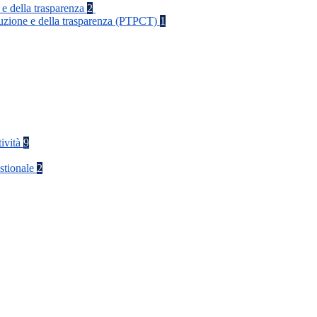
 e della trasparenza
2
rruzione e della trasparenza (PTPCT)
1
tività
9
stionale
2