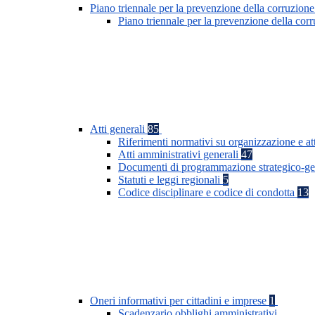
Piano triennale per la prevenzione della corruzione
Piano triennale per la prevenzione della co
Atti generali
85
Riferimenti normativi su organizzazione e at
Atti amministrativi generali
47
Documenti di programmazione strategico-ge
Statuti e leggi regionali
5
Codice disciplinare e codice di condotta
13
Oneri informativi per cittadini e imprese
1
Scadenzario obblighi amministrativi