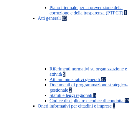
Piano triennale per la prevenzione della
corruzione e della trasparenza (PTPCT)
1
Atti generali
85
Riferimenti normativi su organizzazione e
attività
9
Atti amministrativi generali
47
Documenti di programmazione strategico-
gestionale
2
Statuti e leggi regionali
5
Codice disciplinare e codice di condotta
13
Oneri informativi per cittadini e imprese
1