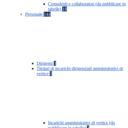
Consulenti e collaboratori (da pubblicare in
tabelle)
18
Personale
144
Dirigenti
3
Titolari di incarichi dirigenziali amministrativi di
vertice
3
Incarichi amministrativi di vertice (da
pubblicare in tabelle)
3