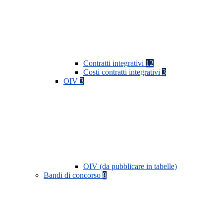
Contratti integrativi
12
Costi contratti integrativi
3
OIV
3
OIV (da pubblicare in tabelle)
Bandi di concorso
8