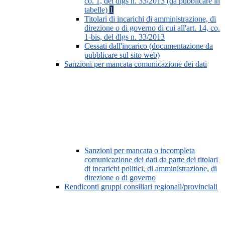
co. 1, del dlgs n. 33/2013 (da pubblicare in
tabelle)
1
Titolari di incarichi di amministrazione, di
direzione o di governo di cui all'art. 14, co.
1-bis, del dlgs n. 33/2013
Cessati dall'incarico (documentazione da
pubblicare sul sito web)
Sanzioni per mancata comunicazione dei dati
Sanzioni per mancata o incompleta
comunicazione dei dati da parte dei titolari
di incarichi politici, di amministrazione, di
direzione o di governo
Rendiconti gruppi consiliari regionali/provinciali