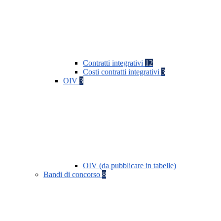
Contratti integrativi
12
Costi contratti integrativi
3
OIV
3
OIV (da pubblicare in tabelle)
Bandi di concorso
8