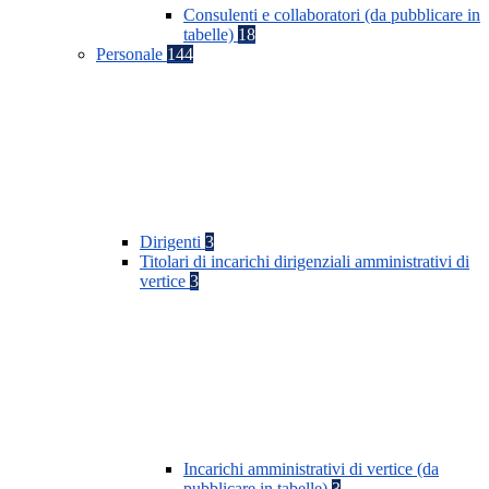
Consulenti e collaboratori (da pubblicare in
tabelle)
18
Personale
144
Dirigenti
3
Titolari di incarichi dirigenziali amministrativi di
vertice
3
Incarichi amministrativi di vertice (da
pubblicare in tabelle)
3