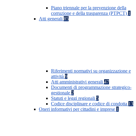
Piano triennale per la prevenzione della
corruzione e della trasparenza (PTPCT)
1
Atti generali
85
Riferimenti normativi su organizzazione e
attività
9
Atti amministrativi generali
47
Documenti di programmazione strategico-
gestionale
2
Statuti e leggi regionali
5
Codice disciplinare e codice di condotta
13
Oneri informativi per cittadini e imprese
1