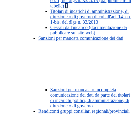
co. 1, del dlgs n. 33/2013 (da pubblicare in
tabelle)
1
Titolari di incarichi di amministrazione, di
direzione o di governo di cui all'art. 14, co.
1-bis, del dlgs n. 33/2013
Cessati dall'incarico (documentazione da
pubblicare sul sito web)
Sanzioni per mancata comunicazione dei dati
Sanzioni per mancata o incompleta
comunicazione dei dati da parte dei titolari
di incarichi politici, di amministrazione, di
direzione o di governo
Rendiconti gruppi consiliari regionali/provinciali