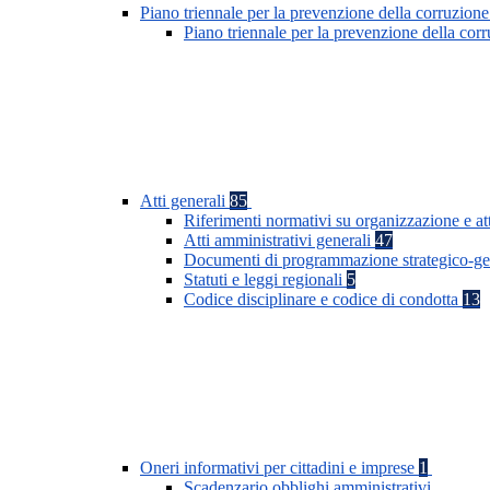
Piano triennale per la prevenzione della corruzione
Piano triennale per la prevenzione della co
Atti generali
85
Riferimenti normativi su organizzazione e at
Atti amministrativi generali
47
Documenti di programmazione strategico-ge
Statuti e leggi regionali
5
Codice disciplinare e codice di condotta
13
Oneri informativi per cittadini e imprese
1
Scadenzario obblighi amministrativi