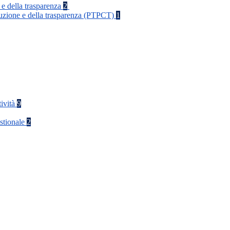
 e della trasparenza
2
rruzione e della trasparenza (PTPCT)
1
tività
9
stionale
2