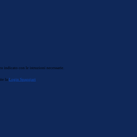
o indicato con le istruzioni necessarie.
ite la
Login Spaggiari