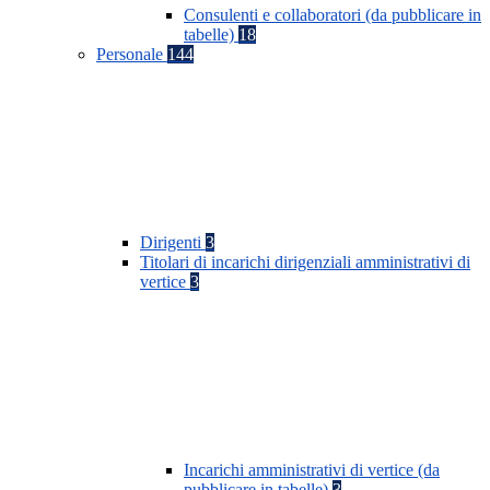
Consulenti e collaboratori (da pubblicare in
tabelle)
18
Personale
144
Dirigenti
3
Titolari di incarichi dirigenziali amministrativi di
vertice
3
Incarichi amministrativi di vertice (da
pubblicare in tabelle)
3