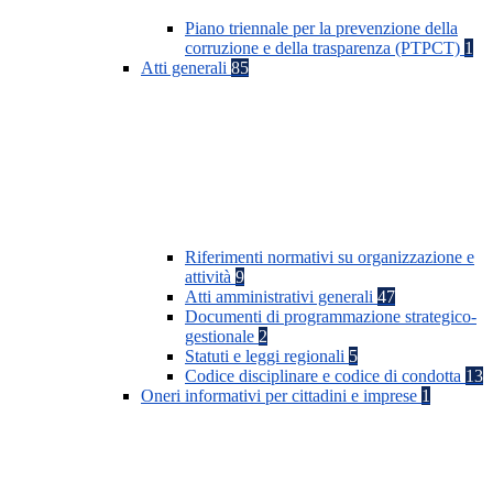
Piano triennale per la prevenzione della
corruzione e della trasparenza (PTPCT)
1
Atti generali
85
Riferimenti normativi su organizzazione e
attività
9
Atti amministrativi generali
47
Documenti di programmazione strategico-
gestionale
2
Statuti e leggi regionali
5
Codice disciplinare e codice di condotta
13
Oneri informativi per cittadini e imprese
1