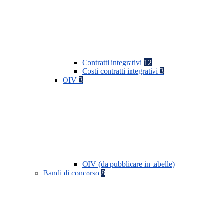
Contratti integrativi
12
Costi contratti integrativi
3
OIV
3
OIV (da pubblicare in tabelle)
Bandi di concorso
8