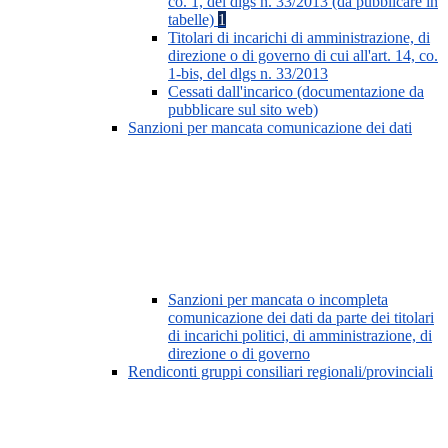
co. 1, del dlgs n. 33/2013 (da pubblicare in
tabelle)
1
Titolari di incarichi di amministrazione, di
direzione o di governo di cui all'art. 14, co.
1-bis, del dlgs n. 33/2013
Cessati dall'incarico (documentazione da
pubblicare sul sito web)
Sanzioni per mancata comunicazione dei dati
Sanzioni per mancata o incompleta
comunicazione dei dati da parte dei titolari
di incarichi politici, di amministrazione, di
direzione o di governo
Rendiconti gruppi consiliari regionali/provinciali