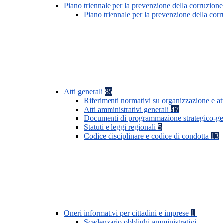
Piano triennale per la prevenzione della corruzione
Piano triennale per la prevenzione della co
Atti generali
85
Riferimenti normativi su organizzazione e at
Atti amministrativi generali
47
Documenti di programmazione strategico-ge
Statuti e leggi regionali
5
Codice disciplinare e codice di condotta
13
Oneri informativi per cittadini e imprese
1
Scadenzario obblighi amministrativi