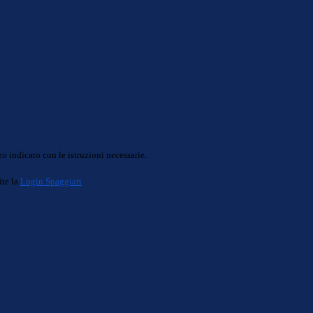
o indicato con le istruzioni necessarie.
ite la
Login Spaggiari