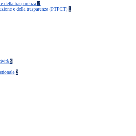
 e della trasparenza
2
rruzione e della trasparenza (PTPCT)
1
tività
9
stionale
2