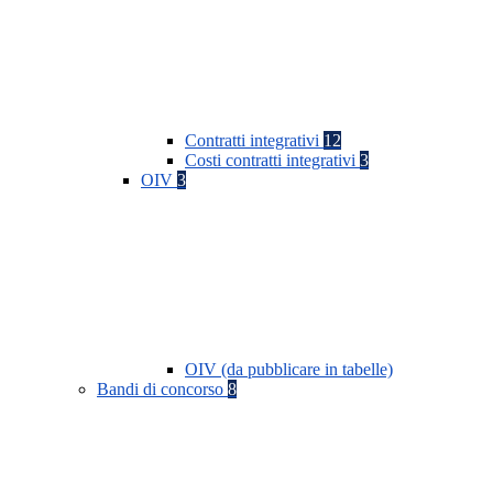
Contratti integrativi
12
Costi contratti integrativi
3
OIV
3
OIV (da pubblicare in tabelle)
Bandi di concorso
8