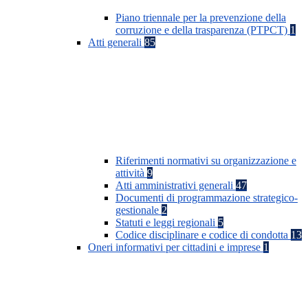
Piano triennale per la prevenzione della
corruzione e della trasparenza (PTPCT)
1
Atti generali
85
Riferimenti normativi su organizzazione e
attività
9
Atti amministrativi generali
47
Documenti di programmazione strategico-
gestionale
2
Statuti e leggi regionali
5
Codice disciplinare e codice di condotta
13
Oneri informativi per cittadini e imprese
1