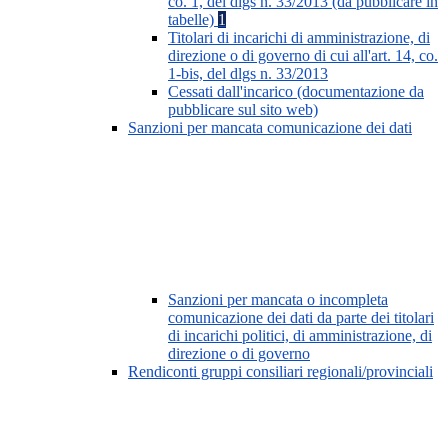
co. 1, del dlgs n. 33/2013 (da pubblicare in
tabelle)
1
Titolari di incarichi di amministrazione, di
direzione o di governo di cui all'art. 14, co.
1-bis, del dlgs n. 33/2013
Cessati dall'incarico (documentazione da
pubblicare sul sito web)
Sanzioni per mancata comunicazione dei dati
Sanzioni per mancata o incompleta
comunicazione dei dati da parte dei titolari
di incarichi politici, di amministrazione, di
direzione o di governo
Rendiconti gruppi consiliari regionali/provinciali