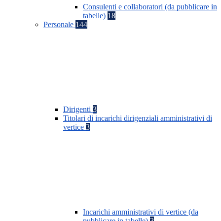
Consulenti e collaboratori (da pubblicare in
tabelle)
18
Personale
144
Dirigenti
3
Titolari di incarichi dirigenziali amministrativi di
vertice
3
Incarichi amministrativi di vertice (da
pubblicare in tabelle)
3