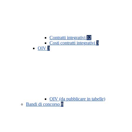
Contratti integrativi
12
Costi contratti integrativi
3
OIV
3
OIV (da pubblicare in tabelle)
Bandi di concorso
8