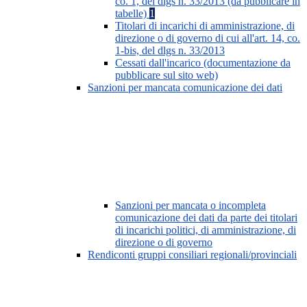
co. 1, del dlgs n. 33/2013 (da pubblicare in
tabelle)
1
Titolari di incarichi di amministrazione, di
direzione o di governo di cui all'art. 14, co.
1-bis, del dlgs n. 33/2013
Cessati dall'incarico (documentazione da
pubblicare sul sito web)
Sanzioni per mancata comunicazione dei dati
Sanzioni per mancata o incompleta
comunicazione dei dati da parte dei titolari
di incarichi politici, di amministrazione, di
direzione o di governo
Rendiconti gruppi consiliari regionali/provinciali