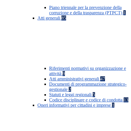
Piano triennale per la prevenzione della
corruzione e della trasparenza (PTPCT)
1
Atti generali
85
Riferimenti normativi su organizzazione e
attività
9
Atti amministrativi generali
47
Documenti di programmazione strategico-
gestionale
2
Statuti e leggi regionali
5
Codice disciplinare e codice di condotta
13
Oneri informativi per cittadini e imprese
1