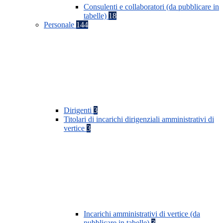
Consulenti e collaboratori (da pubblicare in
tabelle)
18
Personale
144
Dirigenti
3
Titolari di incarichi dirigenziali amministrativi di
vertice
3
Incarichi amministrativi di vertice (da
pubblicare in tabelle)
3