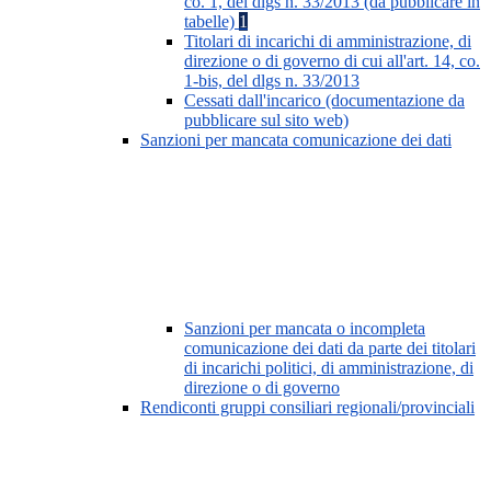
co. 1, del dlgs n. 33/2013 (da pubblicare in
tabelle)
1
Titolari di incarichi di amministrazione, di
direzione o di governo di cui all'art. 14, co.
1-bis, del dlgs n. 33/2013
Cessati dall'incarico (documentazione da
pubblicare sul sito web)
Sanzioni per mancata comunicazione dei dati
Sanzioni per mancata o incompleta
comunicazione dei dati da parte dei titolari
di incarichi politici, di amministrazione, di
direzione o di governo
Rendiconti gruppi consiliari regionali/provinciali