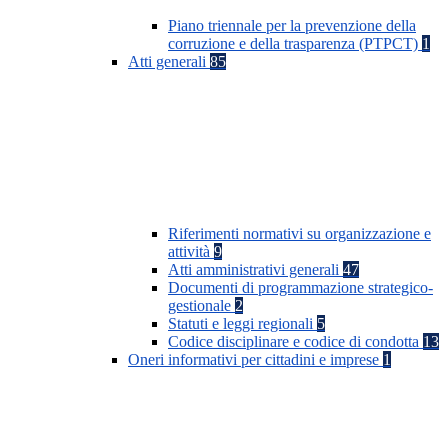
Piano triennale per la prevenzione della
corruzione e della trasparenza (PTPCT)
1
Atti generali
85
Riferimenti normativi su organizzazione e
attività
9
Atti amministrativi generali
47
Documenti di programmazione strategico-
gestionale
2
Statuti e leggi regionali
5
Codice disciplinare e codice di condotta
13
Oneri informativi per cittadini e imprese
1