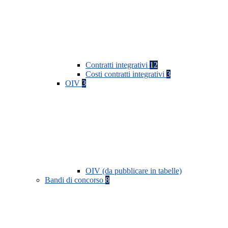
Contratti integrativi
12
Costi contratti integrativi
3
OIV
3
OIV (da pubblicare in tabelle)
Bandi di concorso
8