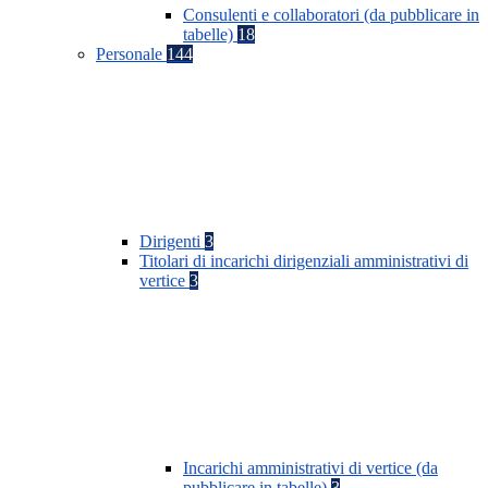
Consulenti e collaboratori (da pubblicare in
tabelle)
18
Personale
144
Dirigenti
3
Titolari di incarichi dirigenziali amministrativi di
vertice
3
Incarichi amministrativi di vertice (da
pubblicare in tabelle)
3