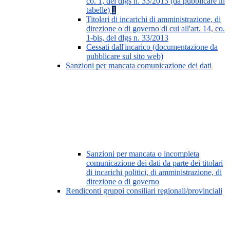
co. 1, del dlgs n. 33/2013 (da pubblicare in
tabelle)
1
Titolari di incarichi di amministrazione, di
direzione o di governo di cui all'art. 14, co.
1-bis, del dlgs n. 33/2013
Cessati dall'incarico (documentazione da
pubblicare sul sito web)
Sanzioni per mancata comunicazione dei dati
Sanzioni per mancata o incompleta
comunicazione dei dati da parte dei titolari
di incarichi politici, di amministrazione, di
direzione o di governo
Rendiconti gruppi consiliari regionali/provinciali