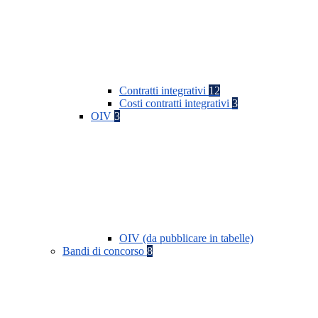
Contratti integrativi
12
Costi contratti integrativi
3
OIV
3
OIV (da pubblicare in tabelle)
Bandi di concorso
8