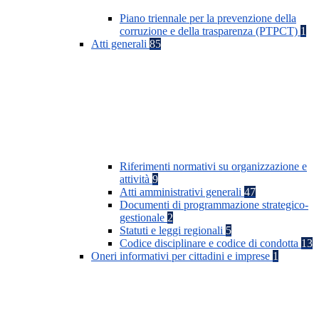
Piano triennale per la prevenzione della
corruzione e della trasparenza (PTPCT)
1
Atti generali
85
Riferimenti normativi su organizzazione e
attività
9
Atti amministrativi generali
47
Documenti di programmazione strategico-
gestionale
2
Statuti e leggi regionali
5
Codice disciplinare e codice di condotta
13
Oneri informativi per cittadini e imprese
1