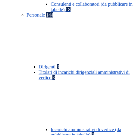
Consulenti e collaboratori (da pubblicare in
tabelle)
18
Personale
144
Dirigenti
3
Titolari di incarichi dirigenziali amministrativi di
vertice
3
Incarichi amministrativi di vertice (da
pubblicare in tabelle)
3