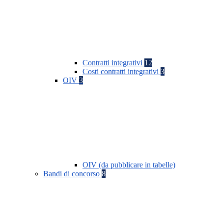
Contratti integrativi
12
Costi contratti integrativi
3
OIV
3
OIV (da pubblicare in tabelle)
Bandi di concorso
8