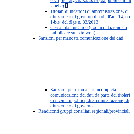
co. 1, del dlgs n. 33/2013 (da pubblicare in
tabelle)
1
Titolari di incarichi di amministrazione, di
direzione o di governo di cui all'art. 14, co.
1-bis, del dlgs n. 33/2013
Cessati dall'incarico (documentazione da
pubblicare sul sito web)
Sanzioni per mancata comunicazione dei dati
Sanzioni per mancata o incompleta
comunicazione dei dati da parte dei titolari
di incarichi politici, di amministrazione, di
direzione o di governo
Rendiconti gruppi consiliari regionali/provinciali