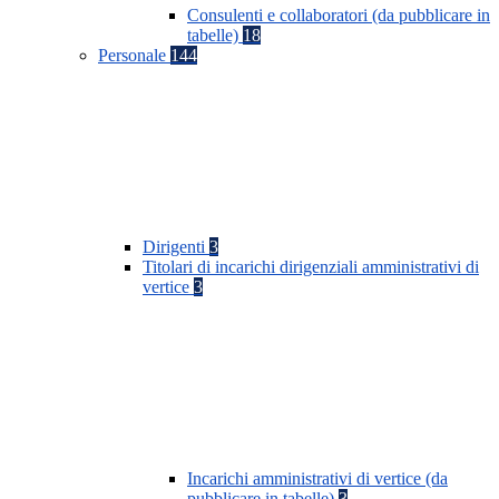
Consulenti e collaboratori (da pubblicare in
tabelle)
18
Personale
144
Dirigenti
3
Titolari di incarichi dirigenziali amministrativi di
vertice
3
Incarichi amministrativi di vertice (da
pubblicare in tabelle)
3