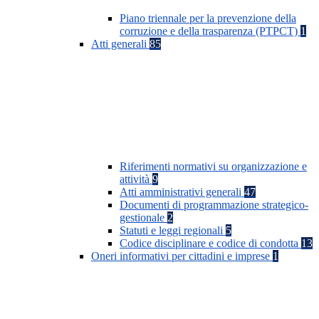
Piano triennale per la prevenzione della
corruzione e della trasparenza (PTPCT)
1
Atti generali
85
Riferimenti normativi su organizzazione e
attività
9
Atti amministrativi generali
47
Documenti di programmazione strategico-
gestionale
2
Statuti e leggi regionali
5
Codice disciplinare e codice di condotta
13
Oneri informativi per cittadini e imprese
1