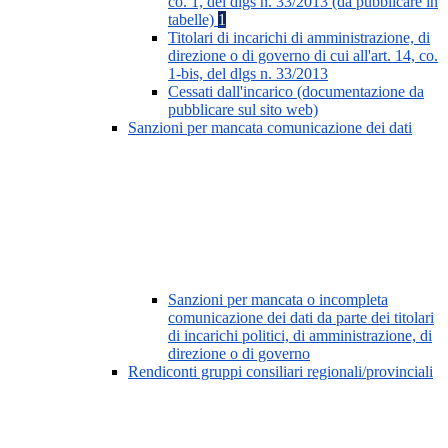
co. 1, del dlgs n. 33/2013 (da pubblicare in
tabelle)
1
Titolari di incarichi di amministrazione, di
direzione o di governo di cui all'art. 14, co.
1-bis, del dlgs n. 33/2013
Cessati dall'incarico (documentazione da
pubblicare sul sito web)
Sanzioni per mancata comunicazione dei dati
Sanzioni per mancata o incompleta
comunicazione dei dati da parte dei titolari
di incarichi politici, di amministrazione, di
direzione o di governo
Rendiconti gruppi consiliari regionali/provinciali