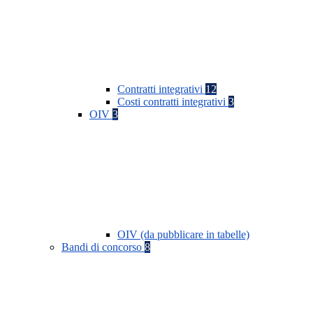
Contratti integrativi
12
Costi contratti integrativi
3
OIV
3
OIV (da pubblicare in tabelle)
Bandi di concorso
8