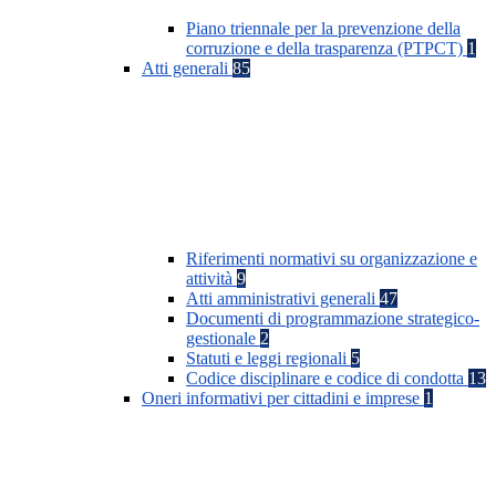
Piano triennale per la prevenzione della
corruzione e della trasparenza (PTPCT)
1
Atti generali
85
Riferimenti normativi su organizzazione e
attività
9
Atti amministrativi generali
47
Documenti di programmazione strategico-
gestionale
2
Statuti e leggi regionali
5
Codice disciplinare e codice di condotta
13
Oneri informativi per cittadini e imprese
1