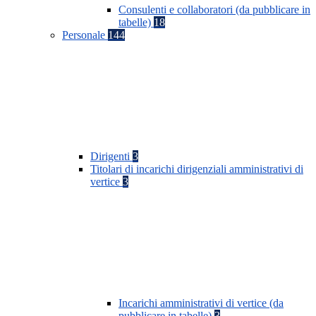
Consulenti e collaboratori (da pubblicare in
tabelle)
18
Personale
144
Dirigenti
3
Titolari di incarichi dirigenziali amministrativi di
vertice
3
Incarichi amministrativi di vertice (da
pubblicare in tabelle)
3