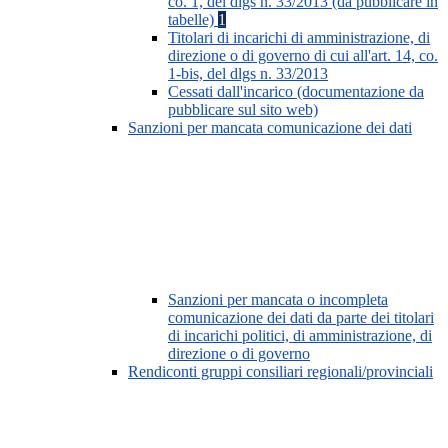
co. 1, del dlgs n. 33/2013 (da pubblicare in
tabelle)
1
Titolari di incarichi di amministrazione, di
direzione o di governo di cui all'art. 14, co.
1-bis, del dlgs n. 33/2013
Cessati dall'incarico (documentazione da
pubblicare sul sito web)
Sanzioni per mancata comunicazione dei dati
Sanzioni per mancata o incompleta
comunicazione dei dati da parte dei titolari
di incarichi politici, di amministrazione, di
direzione o di governo
Rendiconti gruppi consiliari regionali/provinciali