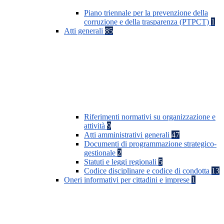
Piano triennale per la prevenzione della
corruzione e della trasparenza (PTPCT)
1
Atti generali
85
Riferimenti normativi su organizzazione e
attività
9
Atti amministrativi generali
47
Documenti di programmazione strategico-
gestionale
2
Statuti e leggi regionali
5
Codice disciplinare e codice di condotta
13
Oneri informativi per cittadini e imprese
1