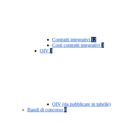
Contratti integrativi
12
Costi contratti integrativi
3
OIV
3
OIV (da pubblicare in tabelle)
Bandi di concorso
8