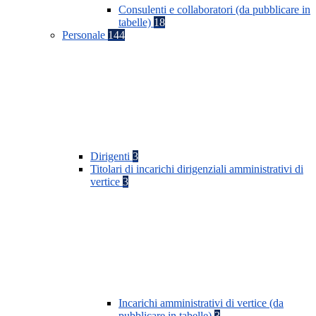
Consulenti e collaboratori (da pubblicare in
tabelle)
18
Personale
144
Dirigenti
3
Titolari di incarichi dirigenziali amministrativi di
vertice
3
Incarichi amministrativi di vertice (da
pubblicare in tabelle)
3