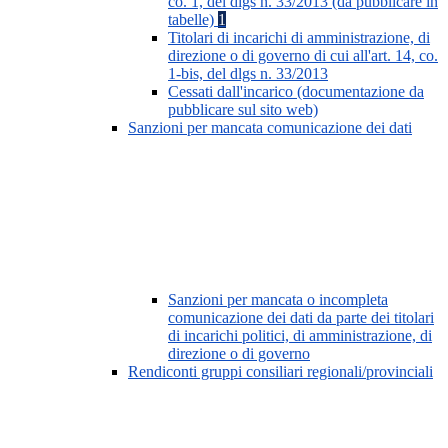
co. 1, del dlgs n. 33/2013 (da pubblicare in
tabelle)
1
Titolari di incarichi di amministrazione, di
direzione o di governo di cui all'art. 14, co.
1-bis, del dlgs n. 33/2013
Cessati dall'incarico (documentazione da
pubblicare sul sito web)
Sanzioni per mancata comunicazione dei dati
Sanzioni per mancata o incompleta
comunicazione dei dati da parte dei titolari
di incarichi politici, di amministrazione, di
direzione o di governo
Rendiconti gruppi consiliari regionali/provinciali