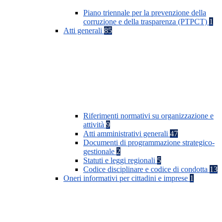
Piano triennale per la prevenzione della
corruzione e della trasparenza (PTPCT)
1
Atti generali
85
Riferimenti normativi su organizzazione e
attività
9
Atti amministrativi generali
47
Documenti di programmazione strategico-
gestionale
2
Statuti e leggi regionali
5
Codice disciplinare e codice di condotta
13
Oneri informativi per cittadini e imprese
1