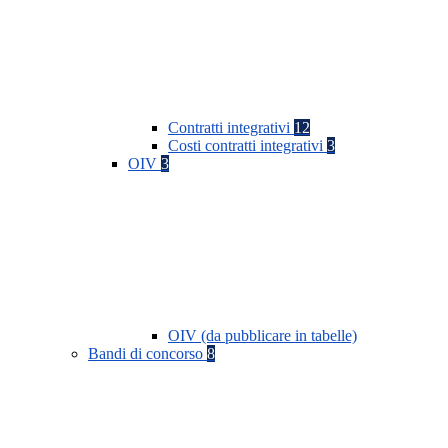
Contratti integrativi
12
Costi contratti integrativi
3
OIV
3
OIV (da pubblicare in tabelle)
Bandi di concorso
8