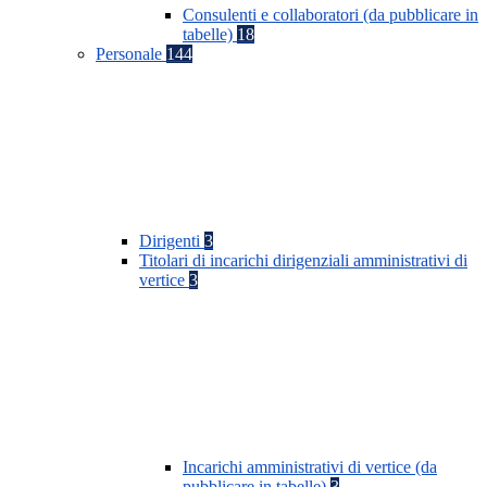
Consulenti e collaboratori (da pubblicare in
tabelle)
18
Personale
144
Dirigenti
3
Titolari di incarichi dirigenziali amministrativi di
vertice
3
Incarichi amministrativi di vertice (da
pubblicare in tabelle)
3